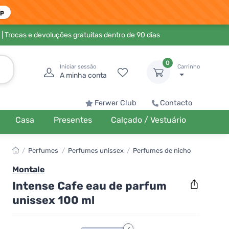
pp
| Trocas e devoluções gratuitas dentro de 90 dias
0
Iniciar sessão
Carrinho
A minha conta
Ferwer Club
Contacto
Casa
Presentes
Calçado / Vestuário
/
Perfumes
/
Perfumes unissex
/
Perfumes de nicho
Montale
Intense Cafe eau de parfum
unissex 100 ml