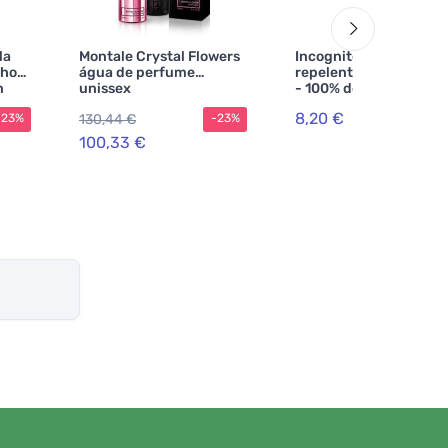
la
Montale Crystal Flowers
Incognito Spray
lho
água de perfume
repelente natural 50 
n
unissex
- 100% de proteção
contra todos os insect
8,20 €
130,44 €
-23%
-23%
100,33 €