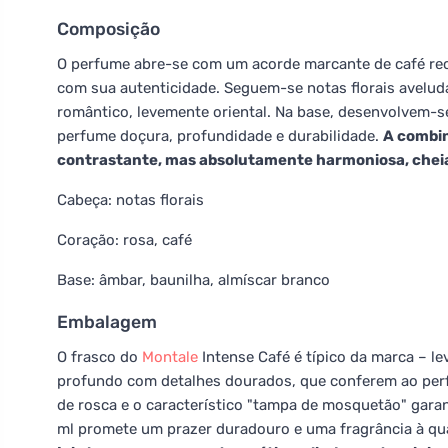
Composição
O perfume abre-se com um acorde marcante de café re
com sua autenticidade. Seguem-se notas florais avelud
romântico, levemente oriental. Na base, desenvolvem-s
perfume doçura, profundidade e durabilidade.
A combin
contrastante, mas absolutamente harmoniosa, cheia
Cabeça: notas florais
Coração: rosa, café
Base: âmbar, baunilha, almíscar branco
Embalagem
O frasco do
Montale
Intense Café é típico da marca – l
profundo com detalhes dourados, que conferem ao per
de rosca e o característico "tampa de mosquetão" gar
ml promete um prazer duradouro e uma fragrância à qual