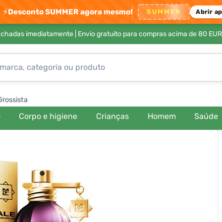
⚡
Desconto SUMMER agora mesmo!
SUMMER
Abrir a
achadas imediatamente |
Envio gratuito para compras acima de 80 EUR
Grossista
o
Corpo e higiene
Crianças
Homem
Saúde