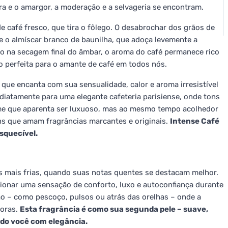
 e o amargor, a moderação e a selvageria se encontram.
e café fresco, que tira o fôlego. O desabrochar dos grãos de
e o almíscar branco de baunilha, que adoça levemente a
 na secagem final do âmbar, o aroma do café permanece rico
o perfeita para o amante de café em todos nós.
, que encanta com sua sensualidade, calor e aroma irresistível
iatamente para uma elegante cafeteria parisiense, onde tons
me que aparenta ser luxuoso, mas ao mesmo tempo acolhedor
ns que amam fragrâncias marcantes e originais.
Intense Café
squecível.
s mais frias, quando suas notas quentes se destacam melhor.
ionar uma sensação de conforto, luxo e autoconfiança durante
o – como pescoço, pulsos ou atrás das orelhas – onde a
horas.
Esta fragrância é como sua segunda pele – suave,
o você com elegância.