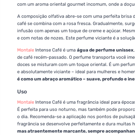
com um aroma oriental gourmet incomum, onde a doçura
A composição olfativa abre-se com uma perfeita brisa d
café se combina com a rosa fresca. Gradualmente, surg
infusão com apenas um toque de creme e açúcar. Mesmo
e com notas de nozes. Este perfume viciante é a soluçã
Montale
Intense Café é uma
água de perfume unissex
de café recém-passado. O perfume transporta você imed
doces se misturam com um toque oriental. É um perfu
e absolutamente viciante – ideal para mulheres e home
é como um abraço aromático – suave, profundo e ine
Uso
Montale
Intense Café é uma fragrância ideal para época
É perfeita para uso noturno, mas também pode proporc
o dia. Recomenda-se a aplicação nos pontos de pulsaçã
fragrância se desenvolve perfeitamente e dura muitas 
mas atraentemente marcante, sempre acompanhand