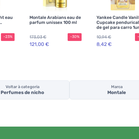
ht eau
Montale Arabians eau de
Yankee Candle Vanil
parfum unissex 100 ml
Cupcake pendurica
de gel para carro 1u
173,03 €
10,94 €
-23%
-30%
121,00 €
8,42 €
Voltar à categoria
Marca
Perfumes de nicho
Montale