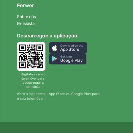
Ferwer
Sobre nós
Grossista
Descarregue a aplicação
Download on the
App Store
Get it on
Google Play
Digitalize com o
telemóvel para
descarregar a
aplicação
Abre a loja certa – App Store ou Google Play para
o seu telemóvel.