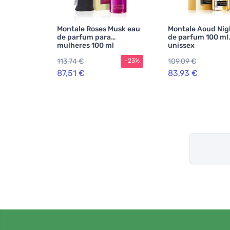
Montale Roses Musk eau
Montale Aoud Nig
de parfum para
de parfum 100 ml
mulheres 100 ml
unissex
113,74 €
109,09 €
-23%
87,51 €
83,93 €