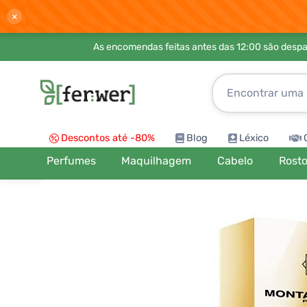
×
As encomendas feitas antes das 12:00 são desp
Descontos até -80%
Blog
Léxico
Perfumes
Maquilhagem
Cabelo
Rost