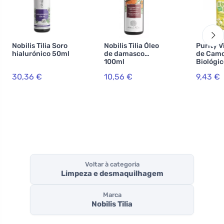
Nobilis Tilia Soro
Nobilis Tilia Óleo
Purity V
hialurónico 50ml
de damasco
de Camo
100ml
Biológic
30,36 €
10,56 €
9,43 €
Voltar à categoria
Limpeza e desmaquilhagem
Marca
Nobilis Tilia