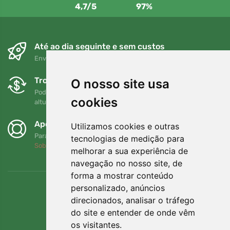
4,7/5
97%
Até ao dia seguinte e sem custos
Envio gratuito para encomendas superiores a 80 EUR
Trocas e devoluções gratuitas
O nosso site usa
Pode devolver ou trocar a sua encomenda em qualquer
cookies
altura no prazo de 90 dias
Apoiamos a Trees.org
Utilizamos cookies e outras
Para cada encomenda plantamos uma árvore! Leia mais
tecnologias de medição para
Sobre nós
.
melhorar a sua experiência de
navegação no nosso site, de
forma a mostrar conteúdo
personalizado, anúncios
direcionados, analisar o tráfego
do site e entender de onde vêm
os visitantes.