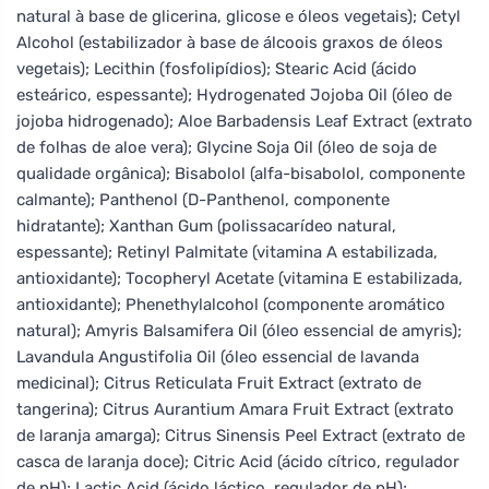
natural à base de glicerina, glicose e óleos vegetais); Cetyl
Alcohol (estabilizador à base de álcoois graxos de óleos
vegetais); Lecithin (fosfolipídios); Stearic Acid (ácido
esteárico, espessante); Hydrogenated Jojoba Oil (óleo de
jojoba hidrogenado); Aloe Barbadensis Leaf Extract (extrato
de folhas de aloe vera); Glycine Soja Oil (óleo de soja de
qualidade orgânica); Bisabolol (alfa-bisabolol, componente
calmante); Panthenol (D-Panthenol, componente
hidratante); Xanthan Gum (polissacarídeo natural,
espessante); Retinyl Palmitate (vitamina A estabilizada,
antioxidante); Tocopheryl Acetate (vitamina E estabilizada,
antioxidante); Phenethylalcohol (componente aromático
natural); Amyris Balsamifera Oil (óleo essencial de amyris);
Lavandula Angustifolia Oil (óleo essencial de lavanda
medicinal); Citrus Reticulata Fruit Extract (extrato de
tangerina); Citrus Aurantium Amara Fruit Extract (extrato
de laranja amarga); Citrus Sinensis Peel Extract (extrato de
casca de laranja doce); Citric Acid (ácido cítrico, regulador
de pH); Lactic Acid (ácido láctico, regulador de pH);