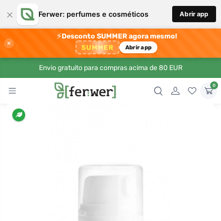
×
Ferwer: perfumes e cosméticos
Abrir app
⚡
Desconto SUMMER agora mesmo!
×
SUMMER
Abrir app
Envio gratuito para compras acima de 80 EUR
0