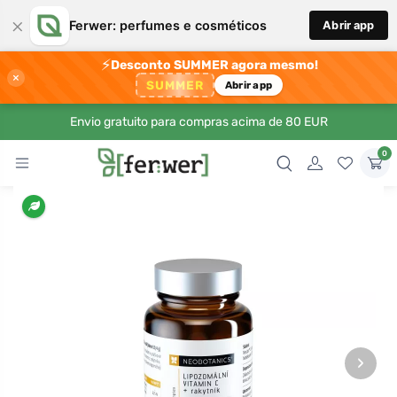
×
Ferwer: perfumes e cosméticos
Abrir app
⚡
Desconto SUMMER agora mesmo!
×
SUMMER
Abrir app
Envio gratuito para compras acima de 80 EUR
0
›