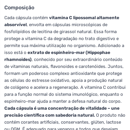
Composição
Cada cápsula contém
vitamina C lipossomal altamente
absorvível
, envolta em cápsulas microscópicas de
fosfolipídios de lecitina de girassol natural. Essa forma
protege a vitamina C da degradação no trato digestivo e
permite sua máxima utilização no organismo. Adicionado a
isso está o
extrato de espinheiro-mar (Hippophae
rhamnoides)
, conhecido por seu extraordinário conteúdo
de vitaminas naturais, flavonoides e carotenóides. Juntos,
formam um poderoso complexo antioxidante que protege
as células do estresse oxidativo, apoia a produção natural
de colágeno e acelera a regeneração. A vitamina C contribui
para a função normal do sistema imunológico, enquanto o
espinheiro-mar ajuda a manter a defesa natural do corpo.
Cada cápsula é uma concentração de vitalidade – une
precisão científica com sabedoria natural.
O produto não
contém corantes artificiais, conservantes, glúten, lactose
ou OGM. É adequado para veganos e todos que desejam