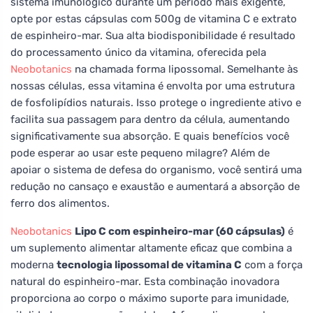
sistema imunológico durante um período mais exigente,
opte por estas cápsulas com 500g de vitamina C e extrato
de espinheiro-mar. Sua alta biodisponibilidade é resultado
do processamento único da vitamina, oferecida pela
Neobotanics
na chamada forma lipossomal. Semelhante às
nossas células, essa vitamina é envolta por uma estrutura
de fosfolipídios naturais. Isso protege o ingrediente ativo e
facilita sua passagem para dentro da célula, aumentando
significativamente sua absorção. E quais benefícios você
pode esperar ao usar este pequeno milagre? Além de
apoiar o sistema de defesa do organismo, você sentirá uma
redução no cansaço e exaustão e aumentará a absorção de
ferro dos alimentos.
Neobotanics
Lipo C com espinheiro-mar (60 cápsulas)
é
um suplemento alimentar altamente eficaz que combina a
moderna
tecnologia lipossomal de vitamina C
com a força
natural do espinheiro-mar. Esta combinação inovadora
proporciona ao corpo o máximo suporte para imunidade,