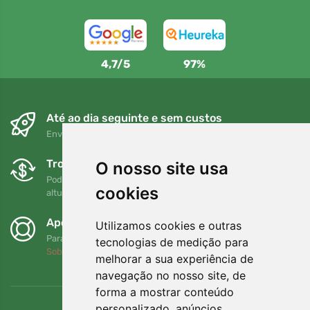
4,7/5
97%
Até ao dia seguinte e sem custos
Envio gratuito para encomendas superiores a 80 EUR
Trocas e devoluções gratuitas
O nosso site usa
Pode devolver ou trocar a sua encomenda em qualquer
cookies
altura no prazo de 90 dias
Apoiamos a Trees.org
Utilizamos cookies e outras
Para cada encomenda plantamos uma árvore! Leia mais
tecnologias de medição para
Sobre nós
.
melhorar a sua experiência de
navegação no nosso site, de
forma a mostrar conteúdo
personalizado, anúncios