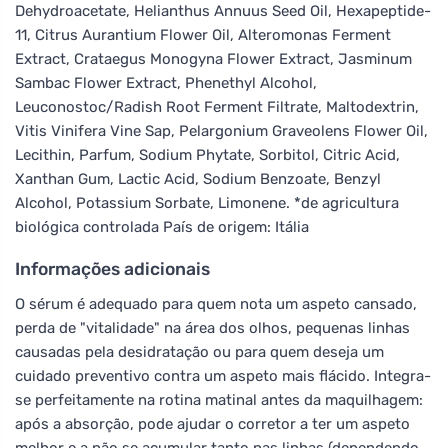
Dehydroacetate, Helianthus Annuus Seed Oil, Hexapeptide-
11, Citrus Aurantium Flower Oil, Alteromonas Ferment
Extract, Crataegus Monogyna Flower Extract, Jasminum
Sambac Flower Extract, Phenethyl Alcohol,
Leuconostoc/Radish Root Ferment Filtrate, Maltodextrin,
Vitis Vinifera Vine Sap, Pelargonium Graveolens Flower Oil,
Lecithin, Parfum, Sodium Phytate, Sorbitol, Citric Acid,
Xanthan Gum, Lactic Acid, Sodium Benzoate, Benzyl
Alcohol, Potassium Sorbate, Limonene. *de agricultura
biológica controlada País de origem: Itália
Informações adicionais
O sérum é adequado para quem nota um aspeto cansado,
perda de "vitalidade" na área dos olhos, pequenas linhas
causadas pela desidratação ou para quem deseja um
cuidado preventivo contra um aspeto mais flácido. Integra-
se perfeitamente na rotina matinal antes da maquilhagem:
após a absorção, pode ajudar o corretor a ter um aspeto
melhor e a não se acumular tanto nas linhas (dependendo