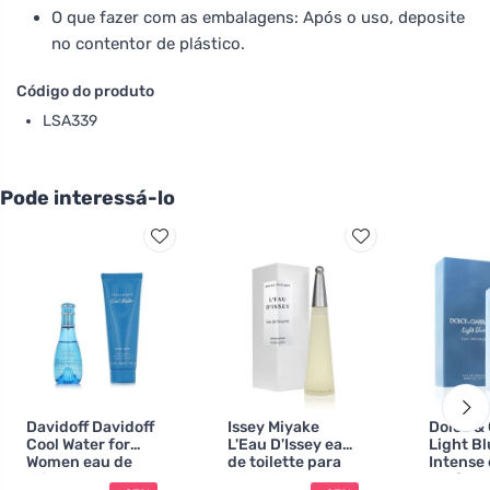
O que fazer com as embalagens: Após o uso, deposite
no contentor de plástico.
Código do produto
LSA339
Pode interessá-lo
Davidoff Davidoff
Issey Miyake
Dolce &
Cool Water for
L'Eau D'Issey eau
Light B
Women eau de
de toilette para
Intense
toilette para
mulheres 100 ml
parfum 