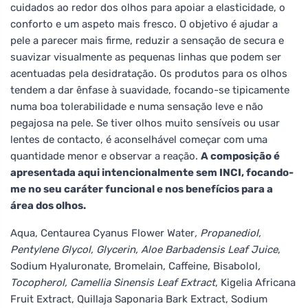
cuidados ao redor dos olhos para apoiar a elasticidade, o
conforto e um aspeto mais fresco. O objetivo é ajudar a
pele a parecer mais firme, reduzir a sensação de secura e
suavizar visualmente as pequenas linhas que podem ser
acentuadas pela desidratação. Os produtos para os olhos
tendem a dar ênfase à suavidade, focando-se tipicamente
numa boa tolerabilidade e numa sensação leve e não
pegajosa na pele. Se tiver olhos muito sensíveis ou usar
lentes de contacto, é aconselhável começar com uma
quantidade menor e observar a reação.
A composição é
apresentada aqui intencionalmente sem INCI, focando-
me no seu caráter funcional e nos benefícios para a
área dos olhos.
Aqua, Centaurea Cyanus Flower Water
, Propanediol,
Pentylene Glycol, Glycerin, Aloe Barbadensis Leaf Juice
,
Sodium Hyaluronate, Bromelain, Caffeine, Bisabolol
,
Tocopherol, Camellia Sinensis Leaf Extract
, Kigelia Africana
Fruit Extract, Quillaja Saponaria Bark Extract, Sodium