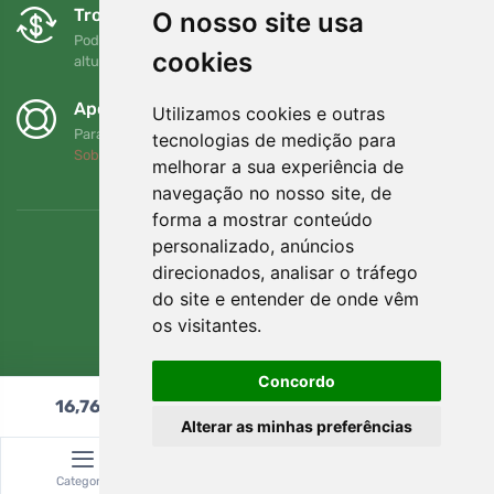
Trocas e devoluções gratuitas
O nosso site usa
Pode devolver ou trocar a sua encomenda em qualquer
cookies
altura no prazo de 90 dias
Apoiamos a Trees.org
Utilizamos cookies e outras
Para cada encomenda plantamos uma árvore! Leia mais
tecnologias de medição para
Sobre nós
.
melhorar a sua experiência de
navegação no nosso site, de
forma a mostrar conteúdo
personalizado, anúncios
direcionados, analisar o tráfego
do site e entender de onde vêm
os visitantes.
Concordo
16,76
€
Adicionar ao carrinho
Alterar as minhas preferências
© Topshelf s.r.o. Todos os direitos reservados.
Categoria
Pesquisar
Carrinho