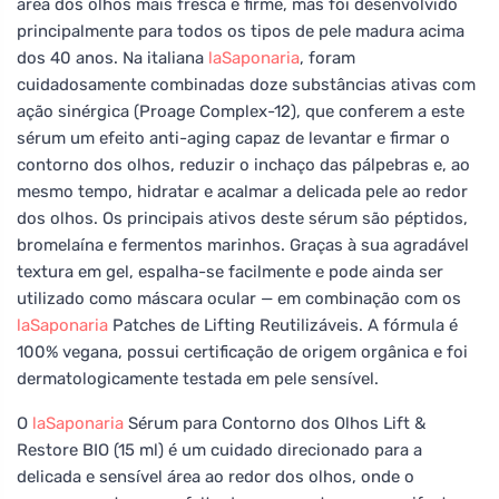
área dos olhos mais fresca e firme, mas foi desenvolvido
principalmente para todos os tipos de pele madura acima
dos 40 anos. Na italiana
laSaponaria
, foram
cuidadosamente combinadas doze substâncias ativas com
ação sinérgica (Proage Complex-12), que conferem a este
sérum um efeito anti-aging capaz de levantar e firmar o
contorno dos olhos, reduzir o inchaço das pálpebras e, ao
mesmo tempo, hidratar e acalmar a delicada pele ao redor
dos olhos. Os principais ativos deste sérum são péptidos,
bromelaína e fermentos marinhos. Graças à sua agradável
textura em gel, espalha-se facilmente e pode ainda ser
utilizado como máscara ocular — em combinação com os
laSaponaria
Patches de Lifting Reutilizáveis. A fórmula é
100% vegana, possui certificação de origem orgânica e foi
dermatologicamente testada em pele sensível.
O
laSaponaria
Sérum para Contorno dos Olhos Lift &
Restore BIO (15 ml) é um cuidado direcionado para a
delicada e sensível área ao redor dos olhos, onde o