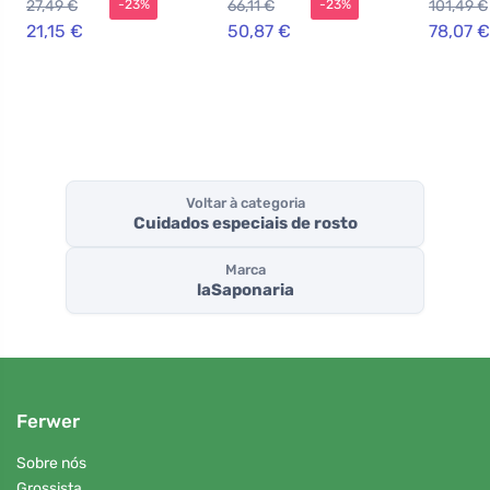
27,49 €
66,11 €
101,49 €
-23%
-23%
mulheres 30 ml +
mulhere
loção corporal
21,15 €
50,87 €
78,07 €
Voltar à categoria
Cuidados especiais de rosto
Marca
laSaponaria
Ferwer
Sobre nós
Grossista