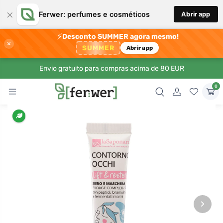
×
Ferwer: perfumes e cosméticos
Abrir app
⚡
Desconto SUMMER agora mesmo!
×
SUMMER
Abrir app
Envio gratuito para compras acima de 80 EUR
0
›