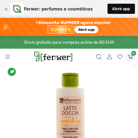
×
Ferwer: perfumes e cosméticos
Abrir app
⚡
Desconto SUMMER agora mesmo!
×
SUMMER
Abrir app
Envio gratuito para compras acima de 80 EUR
0