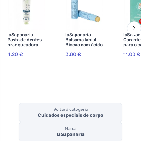
laSaponaria
laSaponaria
laSapon
Pasta de dentes
Bálsamo labial
Corante
branqueadora
Biocao com ácido
para o c
WonderWhite -
hialurónico BIO
Lakshmi
4,20 €
3,80 €
11,00 €
BIO de menta e
(5,7 ml)
g) - ave
carvão activado
(75 ml)
Voltar à categoria
Cuidados especiais de corpo
Marca
laSaponaria