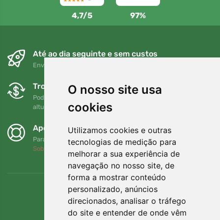
4,7/5
97%
Até ao dia seguinte e sem custos
Envio gratuito para encomendas superiores a 80 EUR
Trocas e devoluções gratuitas
O nosso site usa
Pode devolver ou trocar a sua encomenda em qualquer
cookies
altura no prazo de 90 dias
Apoiamos a Trees.org
Utilizamos cookies e outras
Para cada encomenda plantamos uma árvore! Leia mais
tecnologias de medição para
Sobre nós
.
melhorar a sua experiência de
navegação no nosso site, de
forma a mostrar conteúdo
personalizado, anúncios
direcionados, analisar o tráfego
do site e entender de onde vêm