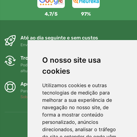
4,7/5
97%
Até ao dia seguinte e sem custos
Envio gratuito para encomendas superiores a 80 EUR
Trocas e devoluções gratuitas
O nosso site usa
Pode devolver ou trocar a sua encomenda em qualquer
cookies
altura no prazo de 90 dias
Apoiamos a Trees.org
Utilizamos cookies e outras
Para cada encomenda plantamos uma árvore! Leia mais
tecnologias de medição para
Sobre nós
.
melhorar a sua experiência de
navegação no nosso site, de
forma a mostrar conteúdo
personalizado, anúncios
direcionados, analisar o tráfego
do site e entender de onde vêm