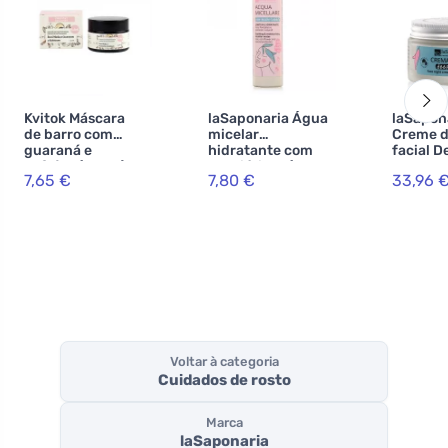
Kvitok Máscara
laSaponaria Água
laSapon
de barro com
micelar
Creme d
guaraná e
hidratante com
facial D
cafeína (30 ml) -
prebióticos (200
para pe
7,65 €
7,80 €
33,96 
para pele madura
ml) - com rosa de
BIO (50 
Damasco e
renovaç
centáurea
profund
durante
Voltar à categoria
Cuidados de rosto
Marca
laSaponaria