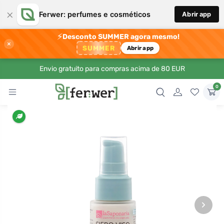
×
Ferwer: perfumes e cosméticos
Abrir app
⚡
Desconto SUMMER agora mesmo!
×
SUMMER
Abrir app
Envio gratuito para compras acima de 80 EUR
0
›