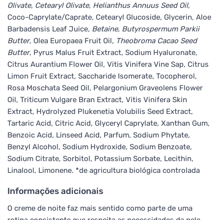
Olivate, Cetearyl Olivate, Helianthus Annuus Seed Oil
,
Coco-Caprylate/Caprate, Cetearyl Glucoside, Glycerin, Aloe
Barbadensis Leaf Juice
, Betaine, Butyrospermum Parkii
Butter
, Olea Europaea Fruit Oil
, Theobroma Cacao Seed
Butter
, Pyrus Malus Fruit Extract, Sodium Hyaluronate,
Citrus Aurantium Flower Oil, Vitis Vinifera Vine Sap, Citrus
Limon Fruit Extract, Saccharide Isomerate, Tocopherol,
Rosa Moschata Seed Oil, Pelargonium Graveolens Flower
Oil, Triticum Vulgare Bran Extract, Vitis Vinifera Skin
Extract, Hydrolyzed Plukenetia Volubilis Seed Extract,
Tartaric Acid, Citric Acid, Glyceryl Caprylate, Xanthan Gum,
Benzoic Acid, Linseed Acid, Parfum, Sodium Phytate,
Benzyl Alcohol, Sodium Hydroxide, Sodium Benzoate,
Sodium Citrate, Sorbitol, Potassium Sorbate, Lecithin,
Linalool, Limonene. *de agricultura biológica controlada
Informações adicionais
O creme de noite faz mais sentido como parte de uma
rotina consistente que respeita as necessidades da pele