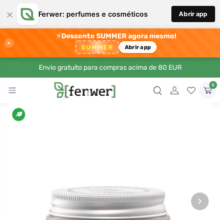
×
Ferwer: perfumes e cosméticos
Abrir app
⚡
Desconto SUMMER agora mesmo!
×
SUMMER
Abrir app
Envio gratuito para compras acima de 80 EUR
0
›