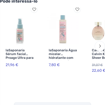
Pode interessá-lo
laSaponaria
laSaponaria Água
Calvin K
Sérum facial
micelar
Calvin K
Proage Ultra para
hidratante com
Sheer B
pele madura BIO
prebióticos (200
de toile
21,96 €
7,80 €
31,07 €
(30 ml) - com
ml) - com rosa de
mulhere
ceramidas e fito-
Damasco e
22,60 
retinol
centáurea