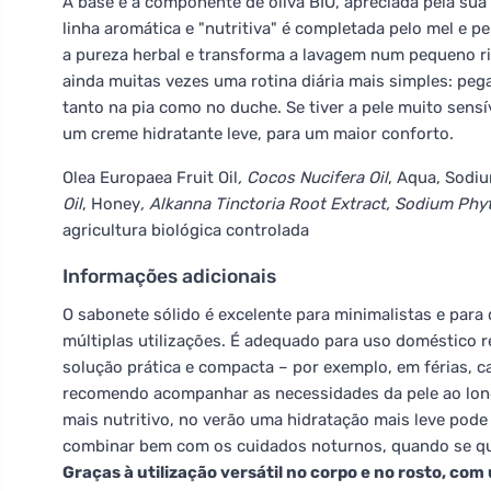
A base é a componente de oliva BIO, apreciada pela sua
linha aromática e "nutritiva" é completada pelo mel e
a pureza herbal e transforma a lavagem num pequeno rit
ainda muitas vezes uma rotina diária mais simples: pe
tanto na pia como no duche. Se tiver a pele muito sens
um creme hidratante leve, para um maior conforto.
Olea Europaea Fruit Oil
, Cocos Nucifera Oil
, Aqua, Sodi
Oil
, Honey
, Alkanna Tinctoria Root Extract, Sodium Phyta
agricultura biológica controlada
Informações adicionais
O sabonete sólido é excelente para minimalistas e para
múltiplas utilizações. É adequado para uso doméstico 
solução prática e compacta – por exemplo, em férias, c
recomendo acompanhar as necessidades da pele ao lon
mais nutritivo, no verão uma hidratação mais leve pode 
combinar bem com os cuidados noturnos, quando se que
Graças à utilização versátil no corpo e no rosto, com