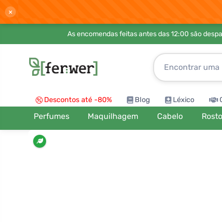
×
As encomendas feitas antes das 12:00 são desp
Descontos até -80%
Blog
Léxico
Perfumes
Maquilhagem
Cabelo
Rost