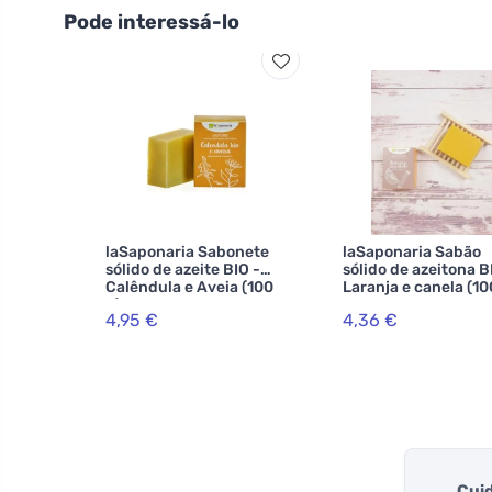
Pode interessá-lo
laSaponaria Sabonete
laSaponaria Sabão
sólido de azeite BIO -
sólido de azeitona B
Calêndula e Aveia (100
Laranja e canela (10
g) - adequado para o
4,95 €
4,36 €
corpo e o rosto
Cuid