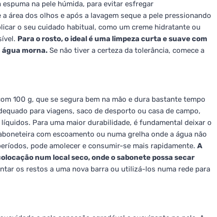
espuma na pele húmida, para evitar esfregar
e a área dos olhos e após a lavagem seque a pele pressionando
plicar o seu cuidado habitual, como um creme hidratante ou
sível.
Para o rosto, o ideal é uma limpeza curta e suave com
 água morna.
Se não tiver a certeza da tolerância, comece a
com 100 g, que se segura bem na mão e dura bastante tempo
adequado para viagens, saco de desporto ou casa de campo,
íquidos. Para uma maior durabilidade, é fundamental deixar o
aboneteira com escoamento ou numa grelha onde a água não
 períodos, pode amolecer e consumir-se mais rapidamente.
A
 colocação num local seco, onde o sabonete possa secar
tar os restos a uma nova barra ou utilizá-los numa rede para