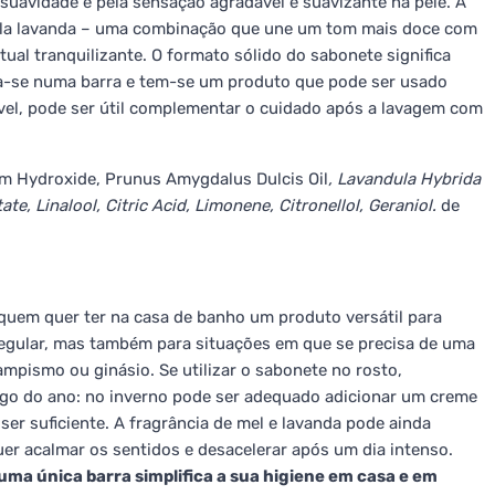
 suavidade e pela sensação agradável e suavizante na pele. A
 pela lavanda – uma combinação que une um tom mais doce com
ual tranquilizante. O formato sólido do sabonete significa
ga-se numa barra e tem-se um produto que pode ser usado
ível, pode ser útil complementar o cuidado após a lavagem com
um Hydroxide, Prunus Amygdalus Dulcis Oil
, Lavandula Hybrida
te, Linalool, Citric Acid, Limonene, Citronellol, Geraniol.
de
 quem quer ter na casa de banho um produto versátil para
regular, mas também para situações em que se precisa de uma
ampismo ou ginásio. Se utilizar o sabonete no rosto,
go do ano: no inverno pode ser adequado adicionar um creme
ser suficiente. A fragrância de mel e lavanda pode ainda
r acalmar os sentidos e desacelerar após um dia intenso.
 uma única barra simplifica a sua higiene em casa e em