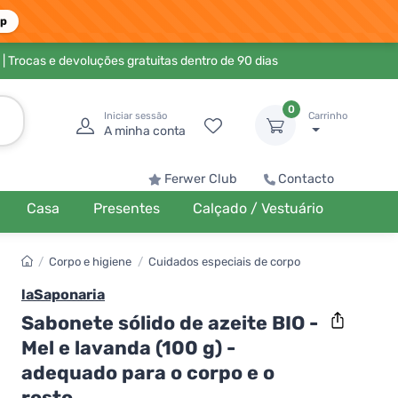
pp
| Trocas e devoluções gratuitas dentro de 90 dias
0
Iniciar sessão
Carrinho
A minha conta
Ferwer Club
Contacto
Casa
Presentes
Calçado / Vestuário
/
Corpo e higiene
/
Cuidados especiais de corpo
laSaponaria
Sabonete sólido de azeite BIO -
Mel e lavanda (100 g) -
adequado para o corpo e o
rosto