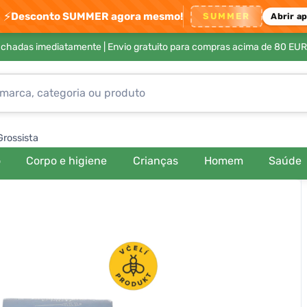
⚡
Desconto SUMMER agora mesmo!
SUMMER
Abrir a
achadas imediatamente |
Envio gratuito para compras acima de 80 EUR
Grossista
o
Corpo e higiene
Crianças
Homem
Saúde