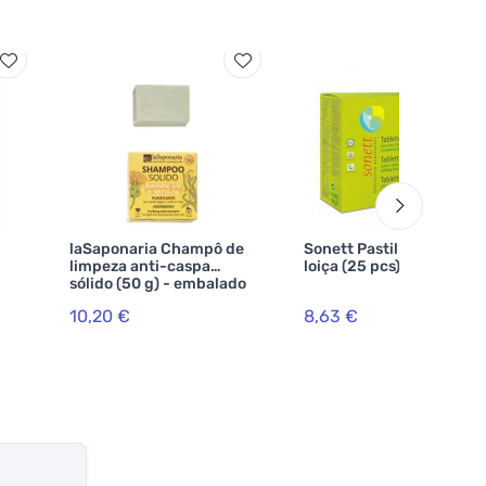
laSaponaria Champô de
Sonett Pastilhas de lavar
limpeza anti-caspa
loiça (25 pcs) 500 g
sólido (50 g) - embalado
em embalagem de
10,20 €
8,63 €
cartão reciclado