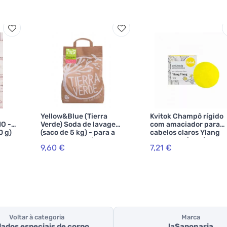
Yellow&Blue (Tierra
Kvitok Champô rígido
IO -
Verde) Soda de lavagem
com amaciador para
0 g)
(saco de 5 kg) - para a
cabelos claros Ylang
produção de pó
Ylang XXL (50 g) -
9,60 €
7,21 €
artesanal
espumas
maravilhosamente
Voltar à categoria
Marca
ados especiais de corpo
laSaponaria