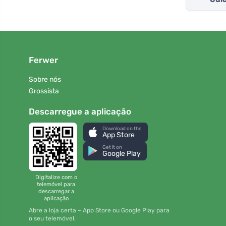
Ferwer
Sobre nós
Grossista
Descarregue a aplicação
Download on the
App Store
Get it on
Google Play
Digitalize com o
telemóvel para
descarregar a
aplicação
Abre a loja certa – App Store ou Google Play para
o seu telemóvel.