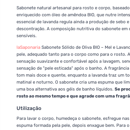
Sabonete natural artesanal para rosto e corpo, baseado 
enriquecido com óleo de amêndoa BIO, que nutre intens
essencial de lavanda regula ainda a produção de sebo 
descontração. A composição nutritiva do sabonete em q
sensíveis.
laSaponaria
Sabonete Sólido de Oliva BIO – Mel e Lavan
pele, adequado tanto para o corpo como para o rosto. A
sensação suavizante e confortável após a lavagem, se
sensação de "pele esticada" após o banho. A fragrânci
tom mais doce e quente, enquanto a lavanda traz um to
matinal e noturno. O sabonete cria uma espuma que lim
uma boa alternativa aos géis de banho líquidos.
Se proc
rosto ao mesmo tempo e que agrade com uma fragrânc
Utilização
Para lavar o corpo, humedeça o sabonete, esfregue na
espuma formada pela pele, depois enxague bem. Para o