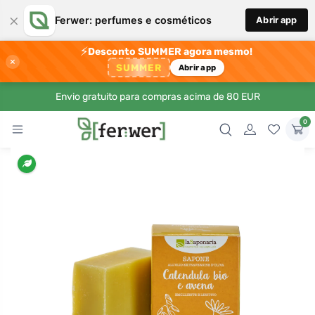
×
Ferwer: perfumes e cosméticos
Abrir app
⚡
Desconto SUMMER agora mesmo!
×
SUMMER
Abrir app
Envio gratuito para compras acima de 80 EUR
0