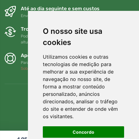
Até ao dia seguinte e sem custos
Envio gratuito para encomendas superiores a 80 EUR
Trocas e devoluções gratuitas
O nosso site usa
Pode devolver ou trocar a sua encomenda em qualquer
cookies
altura no prazo de 90 dias
Apoiamos a Trees.org
Utilizamos cookies e outras
Para cada encomenda plantamos uma árvore! Leia mais
tecnologias de medição para
Sobre nós
.
melhorar a sua experiência de
navegação no nosso site, de
forma a mostrar conteúdo
personalizado, anúncios
direcionados, analisar o tráfego
do site e entender de onde vêm
os visitantes.
Concordo