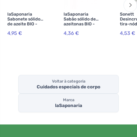
laSaponaria
laSaponaria
Sonett
Sabonete sólido
Sabão sólido de
Desincr
de azeite BIO -
azeitonas BIO -
tira-nó
Mel e lavanda
ervas
g
4,95 €
4,36 €
4,53 €
(100 g) -
mediterrânicas
adequado para o
com aloé (100 g)
corpo e o rosto
Voltar à categoria
Cuidados especiais de corpo
Marca
laSaponaria