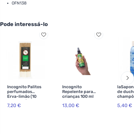
OFN138
Pode interessá-lo
Incognito Palitos
Incognito
laSapon
perfumados
Repelente para
de duch
Erva-limão (10
crianças 100 ml
champô 
unidades) - não
BIO (150
7,20 €
13,00 €
5,40 €
cheira a insectos
difíceis