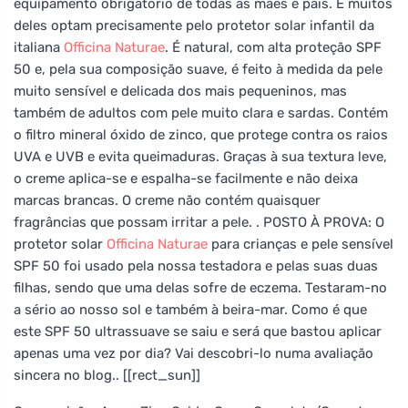
equipamento obrigatório de todas as mães e pais. E muitos
deles optam precisamente pelo protetor solar infantil da
italiana
Officina Naturae
. É natural, com alta proteção SPF
50 e, pela sua composição suave, é feito à medida da pele
muito sensível e delicada dos mais pequeninos, mas
também de adultos com pele muito clara e sardas. Contém
o filtro mineral óxido de zinco, que protege contra os raios
UVA e UVB e evita queimaduras. Graças à sua textura leve,
o creme aplica-se e espalha-se facilmente e não deixa
marcas brancas. O creme não contém quaisquer
fragrâncias que possam irritar a pele. . POSTO À PROVA: O
protetor solar
Officina Naturae
para crianças e pele sensível
SPF 50 foi usado pela nossa testadora e pelas suas duas
filhas, sendo que uma delas sofre de eczema. Testaram-no
a sério ao nosso sol e também à beira-mar. Como é que
este SPF 50 ultrassuave se saiu e será que bastou aplicar
apenas uma vez por dia? Vai descobri-lo numa avaliação
sincera no blog.. [[rect_sun]]