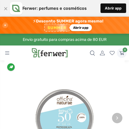
×
Ferwer: perfumes e cosméticos
Abrir app
⚡
Desconto SUMMER agora mesmo!
×
SUMMER
Abrir app
Envio gratuito para compras acima de 80 EUR
0
›