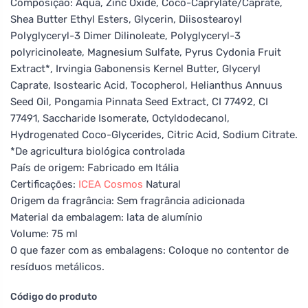
Composição: Aqua, Zinc Oxide, Coco-Caprylate/Caprate,
Shea Butter Ethyl Esters, Glycerin, Diisostearoyl
Polyglyceryl-3 Dimer Dilinoleate, Polyglyceryl-3
polyricinoleate, Magnesium Sulfate, Pyrus Cydonia Fruit
Extract*, Irvingia Gabonensis Kernel Butter, Glyceryl
Caprate, Isostearic Acid, Tocopherol, Helianthus Annuus
Seed Oil, Pongamia Pinnata Seed Extract, CI 77492, CI
77491, Saccharide Isomerate, Octyldodecanol,
Hydrogenated Coco-Glycerides, Citric Acid, Sodium Citrate.
*De agricultura biológica controlada
País de origem: Fabricado em Itália
Certificações:
ICEA
Cosmos
Natural
Origem da fragrância: Sem fragrância adicionada
Material da embalagem: lata de alumínio
Volume: 75 ml
O que fazer com as embalagens: Coloque no contentor de
resíduos metálicos.
Código do produto