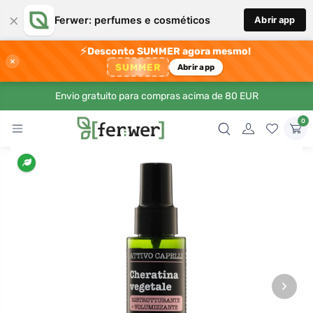
×
Ferwer: perfumes e cosméticos
Abrir app
⚡
Desconto SUMMER agora mesmo!
×
SUMMER
Abrir app
Envio gratuito para compras acima de 80 EUR
0
›