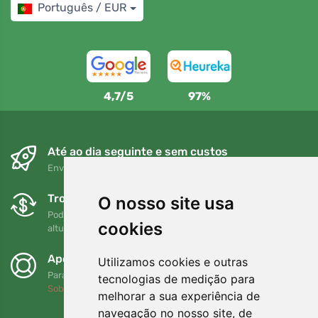
Português / EUR
4,7/5
97%
Até ao dia seguinte e sem custos
Envio gratuito para encomendas superiores a 80 EUR
Trocas e devoluções gratuitas
O nosso site usa
Pode devolver ou trocar a sua encomenda em qualquer
cookies
altura no prazo de 90 dias
Apoiamos a Trees.org
Utilizamos cookies e outras
Para cada encomenda plantamos uma árvore! Leia mais
tecnologias de medição para
Sobre nós
.
melhorar a sua experiência de
navegação no nosso site, de