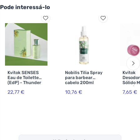
Pode interessá-lo
Kvitok SENSES
Nobilis Tilia Spray
Kvitok
Eau de Toilette
para barbear
Desodor
(EdP) - Thunder
cabelo 200ml
Sólido 
30ml
Dew (42 
22,77 €
10,76 €
7,65 €
eficaz a
horas