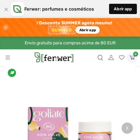
×
Ferwer: perfumes e cosméticos
Abrir app
⚡
Desconto SUMMER agora mesmo!
×
SUMMER
Abrir app
Envio gratuito para compras acima de 80 EUR
0
›