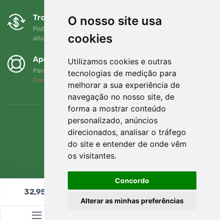
Trocas e devoluções gratuitas
O nosso site usa
Pode devolver ou trocar a sua encomenda em qualquer
cookies
altura no prazo de 90 dias
Apoiamos a Trees.org
Utilizamos cookies e outras
Para cada encomenda plantamos uma árvore! Leia mais
tecnologias de medição para
Sobre nós
.
melhorar a sua experiência de
navegação no nosso site, de
forma a mostrar conteúdo
personalizado, anúncios
direcionados, analisar o tráfego
do site e entender de onde vêm
os visitantes.
Concordo
32,95
€
Adicionar ao carrinho
Alterar as minhas preferências
© Topshelf s.r.o. Todos os direitos reservados.