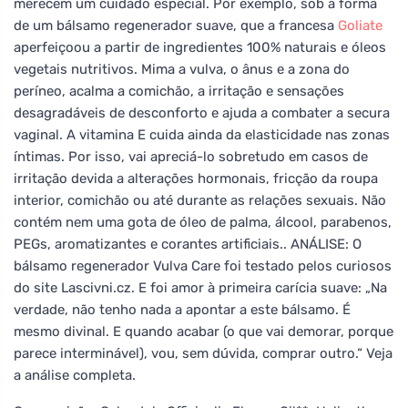
merecem um cuidado especial. Por exemplo, sob a forma
de um bálsamo regenerador suave, que a francesa
Goliate
aperfeiçoou a partir de ingredientes 100% naturais e óleos
vegetais nutritivos. Mima a vulva, o ânus e a zona do
períneo, acalma a comichão, a irritação e sensações
desagradáveis de desconforto e ajuda a combater a secura
vaginal. A vitamina E cuida ainda da elasticidade nas zonas
íntimas. Por isso, vai apreciá-lo sobretudo em casos de
irritação devida a alterações hormonais, fricção da roupa
interior, comichão ou até durante as relações sexuais. Não
contém nem uma gota de óleo de palma, álcool, parabenos,
PEGs, aromatizantes e corantes artificiais.. ANÁLISE: O
bálsamo regenerador Vulva Care foi testado pelos curiosos
do site Lascivni.cz. E foi amor à primeira carícia suave: „Na
verdade, não tenho nada a apontar a este bálsamo. É
mesmo divinal. E quando acabar (o que vai demorar, porque
parece interminável), vou, sem dúvida, comprar outro.“ Veja
a análise completa.