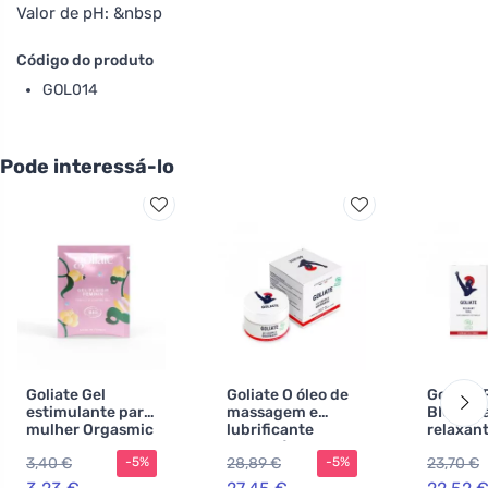
Valor de pH: &nbsp
Código do produto
GOL014
Pode interessá-lo
Goliate Gel
Goliate O óleo de
Goliate 
estimulante para
massagem e
BIO gel 
mulher Orgasmic
lubrificante
relaxant
BIO 2 ml -
comestível 2 em 1
- relaxa
3,40 €
28,89 €
23,70 €
-5%
-5%
amostra - para
(50 ml) The
músculo
um orgasmo
Gourmet Couple
estimul