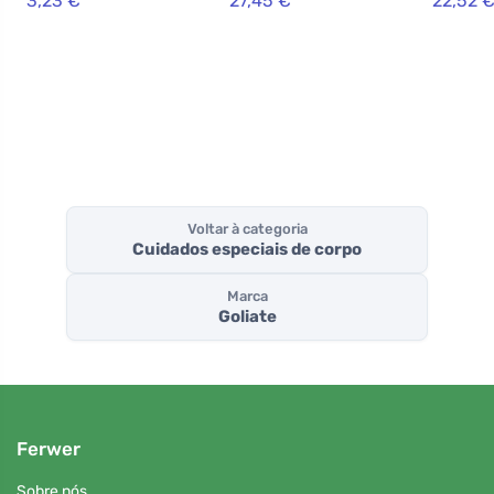
3,23 €
27,45 €
22,52 
intenso
BIO - com aroma
e sabor a nozes
Voltar à categoria
Cuidados especiais de corpo
Marca
Goliate
Ferwer
Sobre nós