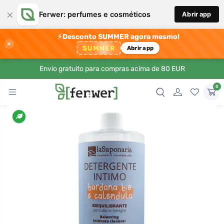
×
Ferwer: perfumes e cosméticos
Abrir app
⚡
Desconto SUMMER agora mesmo!
×
SUMMER
Abrir app
Envio gratuito para compras acima de 80 EUR
0