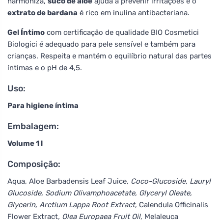
harmoniza,
suco de aloe
ajuda a prevenir irritações e o
extrato de bardana
é rico em inulina antibacteriana.
Gel Íntimo
com certificação de qualidade BIO Cosmetici
Biologici é adequado para pele sensível e também para
crianças. Respeita e mantém o equilíbrio natural das partes
íntimas e o pH de 4,5.
Uso:
Para higiene íntima
Embalagem:
Volume 1 l
Composição:
Aqua, Aloe Barbadensis Leaf Juice
, Coco-Glucoside, Lauryl
Glucoside, Sodium Olivamphoacetate, Glyceryl Oleate,
Glycerin, Arctium Lappa Root Extract
, Calendula Officinalis
Flower Extract
, Olea Europaea Fruit Oil
, Melaleuca