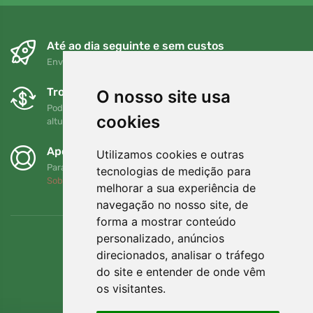
Até ao dia seguinte e sem custos
Envio gratuito para encomendas superiores a 80 EUR
Trocas e devoluções gratuitas
O nosso site usa
Pode devolver ou trocar a sua encomenda em qualquer
cookies
altura no prazo de 90 dias
Apoiamos a Trees.org
Utilizamos cookies e outras
Para cada encomenda plantamos uma árvore! Leia mais
tecnologias de medição para
Sobre nós
.
melhorar a sua experiência de
navegação no nosso site, de
forma a mostrar conteúdo
personalizado, anúncios
direcionados, analisar o tráfego
do site e entender de onde vêm
os visitantes.