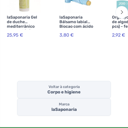
laSaponaria Gel
laSaponaria
Organyc
de duche
Bálsamo labial
de algo
mediterrânico
Biocao com ácido
pcs) - f
BIO Maxi (1 l) -
hialurónico BIO
algodão 
25,95 €
3,80 €
2,92 €
com ervas
(5,7 ml)
e cartão
mediterrânicas
reciclad
Voltar à categoria
Corpo e higiene
Marca
laSaponaria