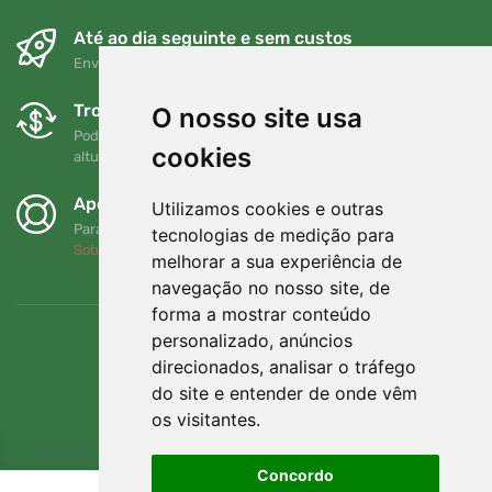
Até ao dia seguinte e sem custos
Envio gratuito para encomendas superiores a 80 EUR
Trocas e devoluções gratuitas
O nosso site usa
Pode devolver ou trocar a sua encomenda em qualquer
cookies
altura no prazo de 90 dias
Apoiamos a Trees.org
Utilizamos cookies e outras
Para cada encomenda plantamos uma árvore! Leia mais
tecnologias de medição para
Sobre nós
.
melhorar a sua experiência de
navegação no nosso site, de
forma a mostrar conteúdo
personalizado, anúncios
direcionados, analisar o tráfego
do site e entender de onde vêm
os visitantes.
Concordo