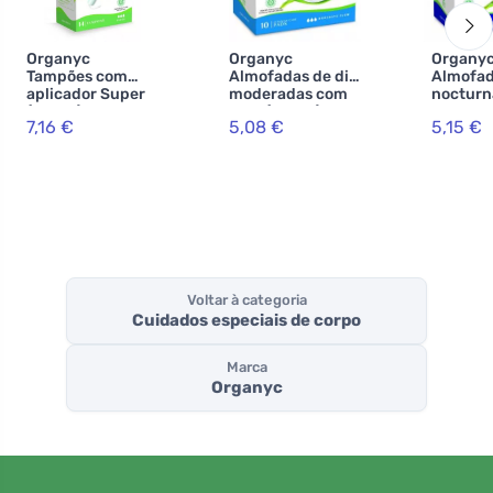
Organyc
Organyc
Organy
Tampões com
Almofadas de dia
Almofa
aplicador Super
moderadas com
nocturn
(14 pcs) - 100%
asas (10 pcs) -
asas Pes
7,16 €
5,08 €
5,15 €
bio-algodão, 3
100% algodão
pcs) - 1
gotas
orgânico, 3 gotas
algodão
biológic
Voltar à categoria
Cuidados especiais de corpo
Marca
Organyc