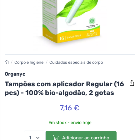
/
Corpo e higiene
/
Cuidados especiais de corpo
Organyc
Tampões com aplicador Regular (16
pcs) - 100% bio-algodão, 2 gotas
7,16 €
Em stock - envio hoje
Adicionar ao carrinho