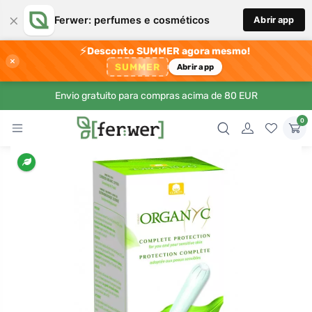
×
Ferwer: perfumes e cosméticos
Abrir app
⚡
Desconto SUMMER agora mesmo!
×
SUMMER
Abrir app
Envio gratuito para compras acima de 80 EUR
0