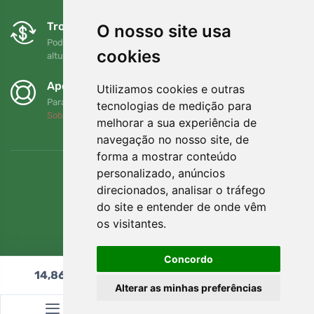
Trocas e devoluções gratuitas
O nosso site usa
Pode devolver ou trocar a sua encomenda em qualquer
cookies
altura no prazo de 90 dias
Apoiamos a Trees.org
Utilizamos cookies e outras
Para cada encomenda plantamos uma árvore! Leia mais
tecnologias de medição para
Sobre nós
.
melhorar a sua experiência de
navegação no nosso site, de
forma a mostrar conteúdo
personalizado, anúncios
direcionados, analisar o tráfego
do site e entender de onde vêm
os visitantes.
Concordo
14,86
€
Adicionar ao carrinho
Alterar as minhas preferências