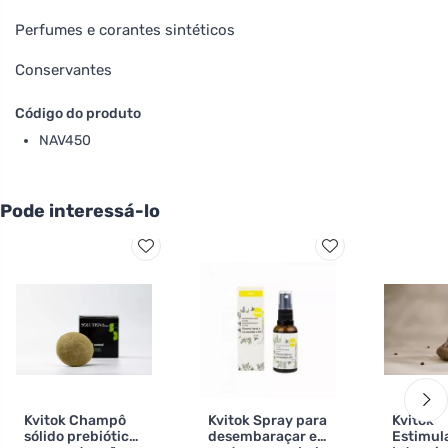
Perfumes e corantes sintéticos
Conservantes
Código do produto
NAV450
Pode interessá-lo
Kvitok Champô
Kvitok Spray para
Kvitok
sólido prebiótico
desembaraçar e
Estimul