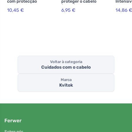
com protecção
proteger o cabelo
Intensiv
anti-poluição
(30 ml) - com
Capilar 
10,45 €
6,95 €
14,86 
Controlo da
ceramidas e
caspa - 50 g
provitamina b5
Voltar à categoria
Cuidados com o cabelo
Marca
Kvitok
Ferwer
Sobre nós