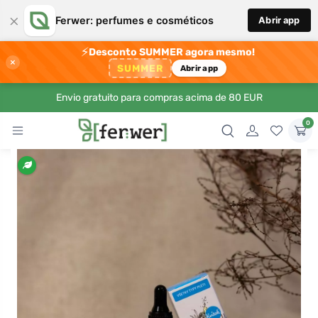
×
Ferwer: perfumes e cosméticos
Abrir app
⚡
Desconto SUMMER agora mesmo!
×
SUMMER
Abrir app
Envio gratuito para compras acima de 80 EUR
0