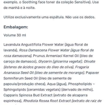
exemplo, o Soothing face toner da coleção Sensitive). Use
de manhã e à noite.
Utilize exclusivamente uma espátula. Não use os dedos.
Embalagem:
Volume 30 ml
Lavandula Angustifolia Flower Water (água floral de
lavanda)
, Rosa Damascena Flower Water (água floral de
rosa damascena)
, Prunus Armeniací Kernel Oil (óleo de
caroço de damasco)
, Glycerin (glicerina vegetal), Olivate
(ésteres de ácidos graxos do óleo de oliva), Fragaria
Ananassa Seed Oil (óleo de semente de morango)
, Papaver
Somniferum Seed Oil (óleo de semente de
papoula/produção checa), Aqua (água), Phospholipids –
Sphingolipids (ceramidas vegetais) (derivado de milho),
Capparis Spinosa Bud Extract (extrato de alcaparra
espinhosa)
, Rhodiola Rosea Root Extract (extrato de raiz de