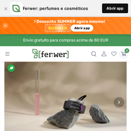
×
Ferwer: perfumes e cosméticos
Abrir app
⚡
Desconto SUMMER agora mesmo!
×
SUMMER
Abrir app
Envio gratuito para compras acima de 80 EUR
0
›