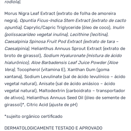
rodiola)
,
Morus Nigra Leaf Extract (extrato de folha de amoreira
negra)
, Opuntia Ficus-Indica Stem Extract (extrato de cacto
opuntia)
, Caprylic/Capric Triglyceride (óleo de coco)
, Inulin
(polissacarídeo vegetal inulina), Lecithine (lecitina),
Caesalpinia Spinosa Fruit Pod Extract (extrato de tara –
Caesalpinia)
, Helianthus Annuus Sprout Extract (extrato de
broto de girassol)
, Sodium Hyaluronate (mistura de ácido
hialurônico), Aloe Barbadensis Leaf Juice Powder (Aloe
Vera)
, Tocopherol (vitamina E), Xanthan Gum (goma
xantana), Sodium Levulinate (sal de ácido levulínico – ácido
vegetal natural), Anisate (sal de ácido aniásico – ácido
vegetal natural), Maltodextrin (carboidrato – transportador
de ativos), Helianthus Annuus Seed Oil (óleo de semente de
girassol)*, Citric Acid (ajuste de pH)
*sujeito orgânico certificado
DERMATOLOGICAMENTE TESTADO E APROVADO