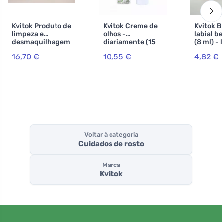
Kvitok Produto de
Kvitok Creme de
Kvitok 
limpeza e
olhos -
labial b
desmaquilhagem
diariamente (15
(8 ml) - 
2in1/Oil de
ml) - com
ligeira
16,70 €
10,55 €
4,82 €
limpeza e
extractos de
tingidos
desmaquilhagem
feno-grego e
80 ml
rabo de cavalo
Voltar à categoria
Cuidados de rosto
Marca
Kvitok