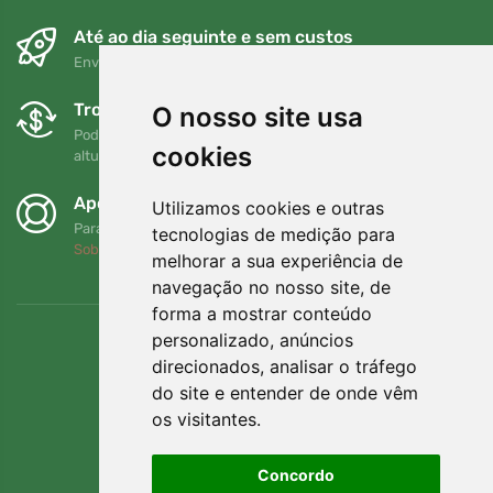
Até ao dia seguinte e sem custos
Envio gratuito para encomendas superiores a 80 EUR
Trocas e devoluções gratuitas
O nosso site usa
Pode devolver ou trocar a sua encomenda em qualquer
cookies
altura no prazo de 90 dias
Apoiamos a Trees.org
Utilizamos cookies e outras
Para cada encomenda plantamos uma árvore! Leia mais
tecnologias de medição para
Sobre nós
.
melhorar a sua experiência de
navegação no nosso site, de
forma a mostrar conteúdo
personalizado, anúncios
direcionados, analisar o tráfego
do site e entender de onde vêm
os visitantes.
Concordo