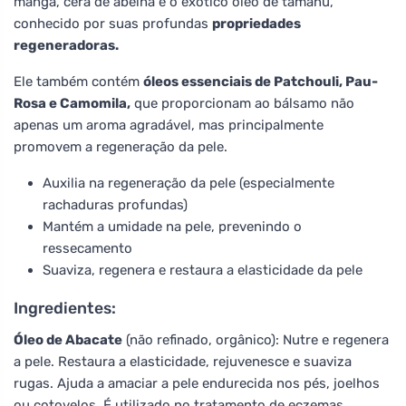
manga, cera de abelha e o exótico óleo de tamanu,
conhecido por suas profundas
propriedades
regeneradoras.
Ele também contém
óleos essenciais de Patchouli, Pau-
Rosa e Camomila,
que proporcionam ao bálsamo não
apenas um aroma agradável, mas principalmente
promovem a regeneração da pele.
Auxilia na regeneração da pele (especialmente
rachaduras profundas)
Mantém a umidade na pele, prevenindo o
ressecamento
Suaviza, regenera e restaura a elasticidade da pele
Ingredientes:
Óleo de Abacate
(não refinado, orgânico): Nutre e regenera
a pele. Restaura a elasticidade, rejuvenesce e suaviza
rugas. Ajuda a amaciar a pele endurecida nos pés, joelhos
ou cotovelos. É utilizado no tratamento de eczemas,