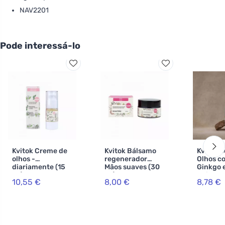
NAV2201
Pode interessá-lo
Kvitok Creme de
Kvitok Bálsamo
Kvitok S
olhos -
regenerador
Olhos c
diariamente (15
Mãos suaves (30
Ginkgo e
ml) - com
ml) - com
Noite 10
10,55 €
8,00 €
8,78 €
extractos de
delicado aroma
on
feno-grego e
floral de monoï
rabo de cavalo