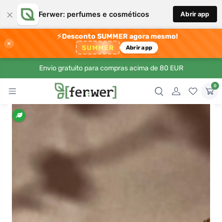
×
Ferwer: perfumes e cosméticos
Abrir app
⚡
Desconto SUMMER agora mesmo!
×
SUMMER
Abrir app
Envio gratuito para compras acima de 80 EUR
0