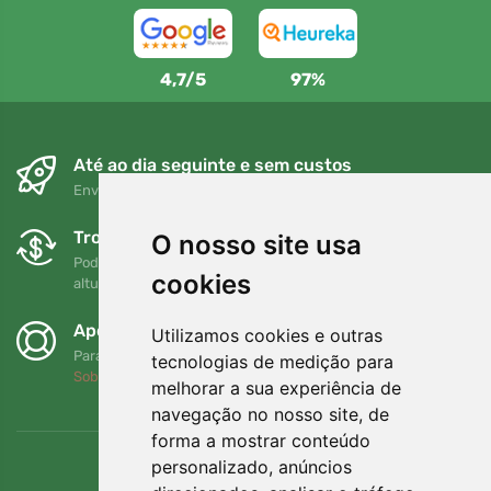
4,7/5
97%
Até ao dia seguinte e sem custos
Envio gratuito para encomendas superiores a 80 EUR
Trocas e devoluções gratuitas
O nosso site usa
Pode devolver ou trocar a sua encomenda em qualquer
cookies
altura no prazo de 90 dias
Apoiamos a Trees.org
Utilizamos cookies e outras
Para cada encomenda plantamos uma árvore! Leia mais
tecnologias de medição para
Sobre nós
.
melhorar a sua experiência de
navegação no nosso site, de
forma a mostrar conteúdo
personalizado, anúncios