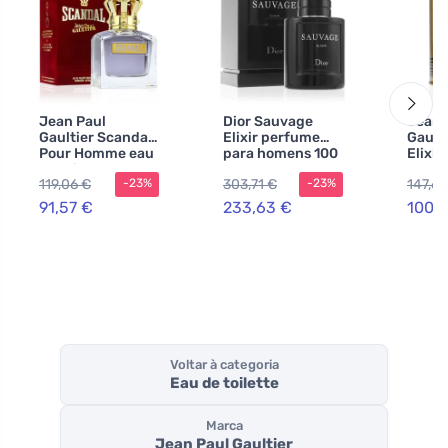
Jean Paul
Dior Sauvage
Jean 
Gaultier Scandal
Elixir perfume
Gaulti
Pour Homme eau
para homens 100
Elixi
de toilette 100 ml
ml
para 
119,06 €
303,71 €
147,62
-23%
-23%
para homens
ml
91,57 €
233,63 €
100,
Voltar à categoria
Eau de toilette
Marca
Jean Paul Gaultier