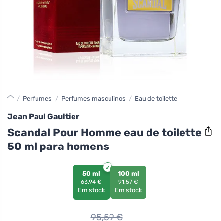
/
Perfumes
/
Perfumes masculinos
/
Eau de toilette
Jean Paul Gaultier
Scandal Pour Homme eau de toilette
50 ml para homens
50 ml
100 ml
63,94 €
91,57 €
Em stock
Em stock
95,59
€