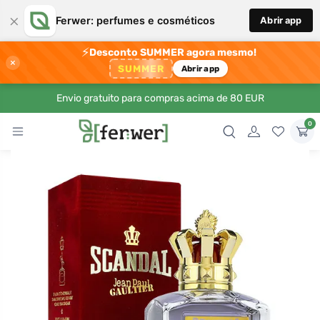
×
Ferwer: perfumes e cosméticos
Abrir app
⚡
Desconto SUMMER agora mesmo!
×
SUMMER
Abrir app
Envio gratuito para compras acima de 80 EUR
0