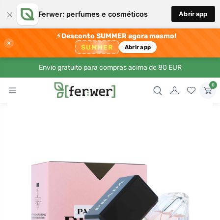
×
Ferwer: perfumes e cosméticos
Abrir app
⚡
Desconto SUMMER agora mesmo!
×
SUMMER
Abrir app
Envio gratuito para compras acima de 80 EUR
0