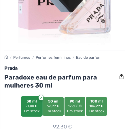
/
Perfumes
/
Perfumes femininos
/
Eau de parfum
Prada
Paradoxe eau de parfum para
mulheres 30 ml
30 ml
50 ml
90 ml
100 ml
71,00 €
96,99 €
129,08 €
106,29 €
Em stock
Em stock
Em stock
Em stock
92,30
€