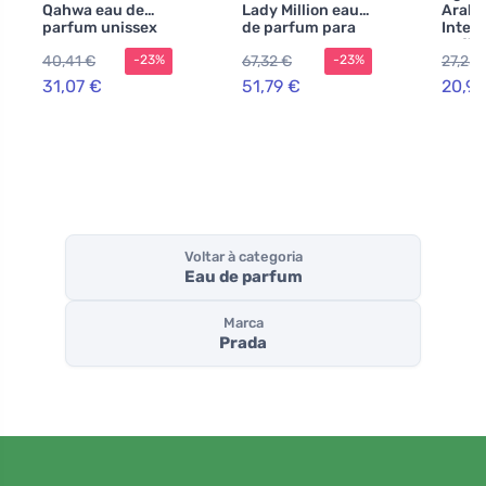
Qahwa eau de
Lady Million eau
Arabi
parfum unissex
de parfum para
Inten
100 ml
mulheres 30 ml
Saffr
40,41 €
67,32 €
27,25 
-23%
-23%
homen
31,07 €
51,79 €
20,96
Voltar à categoria
Eau de parfum
Marca
Prada