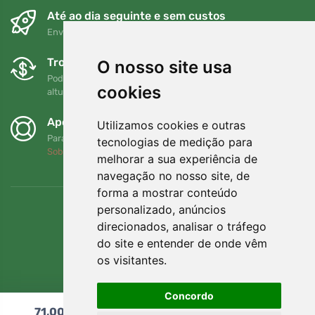
Até ao dia seguinte e sem custos
Envio gratuito para encomendas superiores a 80 EUR
Trocas e devoluções gratuitas
O nosso site usa
Pode devolver ou trocar a sua encomenda em qualquer
cookies
altura no prazo de 90 dias
Apoiamos a Trees.org
Utilizamos cookies e outras
Para cada encomenda plantamos uma árvore! Leia mais
tecnologias de medição para
Sobre nós
.
melhorar a sua experiência de
navegação no nosso site, de
forma a mostrar conteúdo
personalizado, anúncios
direcionados, analisar o tráfego
do site e entender de onde vêm
os visitantes.
Concordo
71,00
€
Adicionar ao carrinho