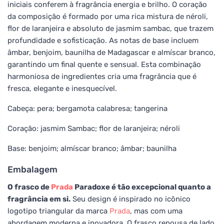
iniciais conferem à fragrância energia e brilho. O coração
da composição é formado por uma rica mistura de néroli,
flor de laranjeira e absoluto de jasmim sambac, que trazem
profundidade e sofisticação. As notas de base incluem
âmbar, benjoim, baunilha de Madagascar e almíscar branco,
garantindo um final quente e sensual. Esta combinação
harmoniosa de ingredientes cria uma fragrância que é
fresca, elegante e inesquecível.
Cabeça: pera; bergamota calabresa; tangerina
Coração: jasmim Sambac; flor de laranjeira; néroli
Base: benjoim; almíscar branco; âmbar; baunilha
Embalagem
O frasco de
Prada
Paradoxe é tão excepcional quanto a
fragrância em si.
Seu design é inspirado no icônico
logotipo triangular da marca
Prada
, mas com uma
abordagem moderna e inovadora. O frasco repousa de lado,