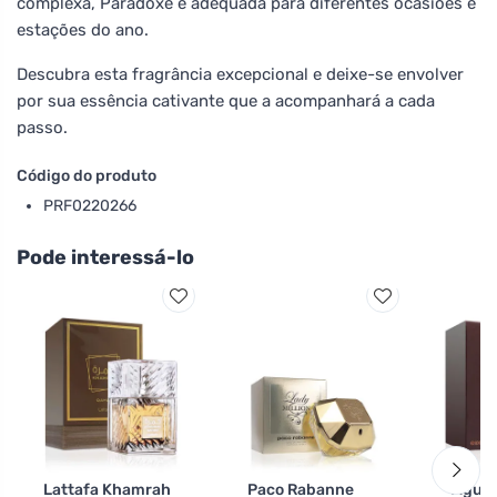
complexa, Paradoxe é adequada para diferentes ocasiões e
estações do ano.
Descubra esta fragrância excepcional e deixe-se envolver
por sua essência cativante que a acompanhará a cada
passo.
Código do produto
PRF0220266
Pode interessá-lo
Lattafa Khamrah
Paco Rabanne
Água 