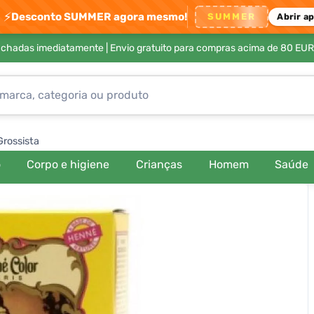
⚡
Desconto SUMMER agora mesmo!
SUMMER
Abrir a
achadas imediatamente |
Envio gratuito para compras acima de 80 EUR
Grossista
o
Corpo e higiene
Crianças
Homem
Saúde