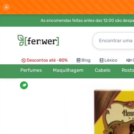
×
As encomendas feitas antes das 12:00 são desp
Descontos até -80%
Blog
Léxico
Perfumes
Maquilhagem
Cabelo
Rost