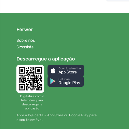
Ferwer
Sobre nós
Grossista
Descarregue a aplicação
Download on the
App Store
Get it on
Google Play
Digitalize com o
telemóvel para
descarregar a
aplicação
Abre a loja certa – App Store ou Google Play para
o seu telemóvel.