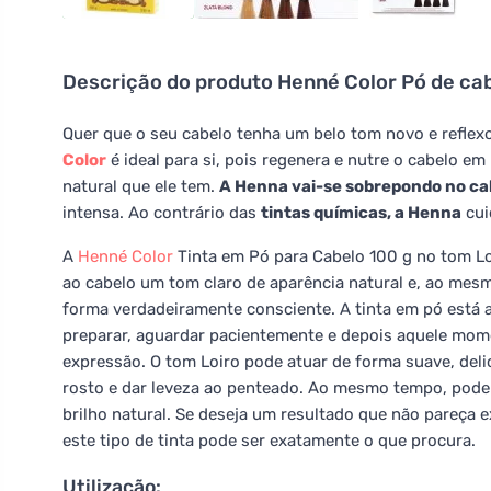
Descrição do produto
Henné Color Pó de ca
Quer que o seu cabelo tenha um belo tom novo e reflex
Color
é ideal para si, pois regenera e nutre o cabelo e
natural que ele tem.
A Henna vai-se sobrepondo no ca
intensa. Ao contrário das
tintas químicas, a Henna
cui
A
Henné Color
Tinta em Pó para Cabelo 100 g no tom L
ao cabelo um tom claro de aparência natural e, ao mes
forma verdadeiramente consciente. A tinta em pó está a
preparar, aguardar pacientemente e depois aquele mom
expressão. O tom Loiro pode atuar de forma suave, deli
rosto e dar leveza ao penteado. Ao mesmo tempo, pode a
brilho natural. Se deseja um resultado que não pareça 
este tipo de tinta pode ser exatamente o que procura.
Utilização: