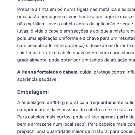
Prepare a tinta em pó numa tigela não metálica e adici
uma pasta homogénea semelhante a um iogurte mais e
não metálica. Lave o cabelo antes da aplicação e seque
luvas, divida o cabelo em secções e aplique a mistura
pois uma aplicação uniforme é a chave para um resulta
com película aderente ou touca) e deixe atuar durant
sair limpa e trate o cabelo suavemente com condicionad
gradualmente, pode optar por um tempo de atuação mais
A Henna fortalece o cabelo,
cuida, protege contra infl
aparência saudável.
Embalagem:
A embalagem de 100 g é prática e frequentemente sufi
comprimento e da espessura do cabelo e de se está a co
Para cabelos mais curtos, pode utilizar apenas parte d
bem e armazene num local seco). Para cabelos mais co
preparar uma quantidade maior de mistura, para poder 