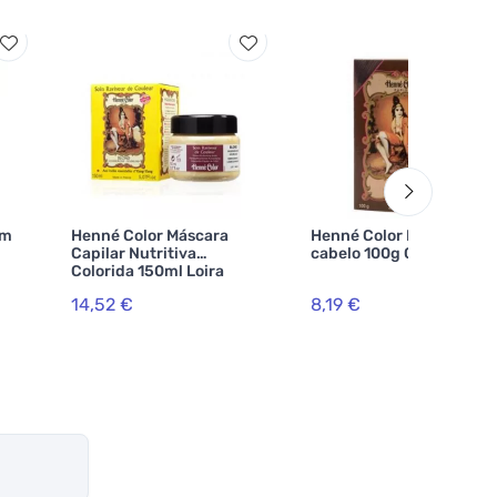
am
Henné Color Máscara
Henné Color Pó de
Capilar Nutritiva
cabelo 100g Castanho
Colorida 150ml Loira
14,52 €
8,19 €