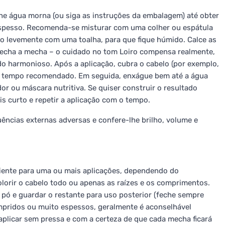
one água morna (ou siga as instruções da embalagem) até obter
spesso. Recomenda-se misturar com uma colher ou espátula
-o levemente com uma toalha, para que fique húmido. Calce as
 mecha a mecha – o cuidado no tom Loiro compensa realmente,
do harmonioso. Após a aplicação, cubra o cabelo (por exemplo,
e o tempo recomendado. Em seguida, enxágue bem até a água
or ou máscara nutritiva. Se quiser construir o resultado
 curto e repetir a aplicação com o tempo.
uências externas adversas e confere-lhe brilho, volume e
ciente para uma ou mais aplicações, dependendo do
lorir o cabelo todo ou apenas as raízes e os comprimentos.
o pó e guardar o restante para uso posterior (feche sempre
mpridos ou muito espessos, geralmente é aconselhável
aplicar sem pressa e com a certeza de que cada mecha ficará