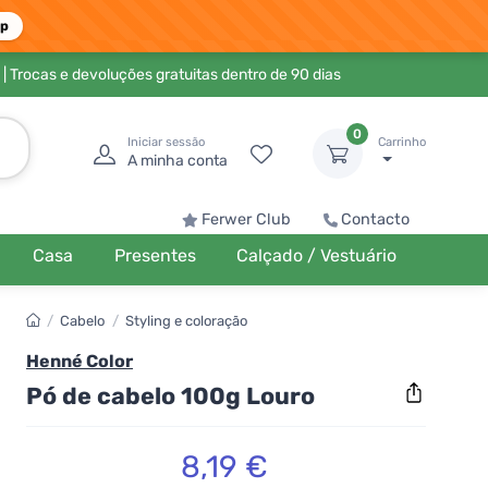
pp
| Trocas e devoluções gratuitas dentro de 90 dias
0
Iniciar sessão
Carrinho
A minha conta
Ferwer Club
Contacto
Casa
Presentes
Calçado / Vestuário
/
Cabelo
/
Styling e coloração
Henné Color
Pó de cabelo 100g Louro
8,19 €