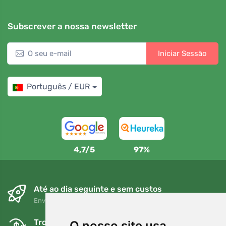
Subscrever a nossa newsletter
Iniciar Sessão
Português / EUR
4,7/5
97%
Até ao dia seguinte e sem custos
Envio gratuito para encomendas superiores a 80 EUR
Trocas e devoluções gratuitas
O nosso site usa