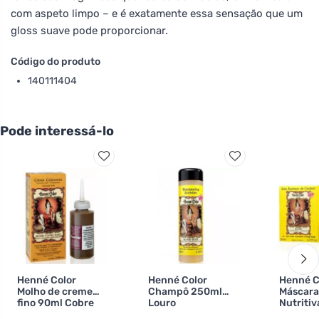
com aspeto limpo – e é exatamente essa sensação que um
gloss suave pode proporcionar.
Código do produto
140111404
Pode interessá-lo
Henné Color
Henné Color
Henné C
Molho de creme
Champô 250ml
Máscara
fino 90ml Cobre
Louro
Nutritiv
dourado
Colorid