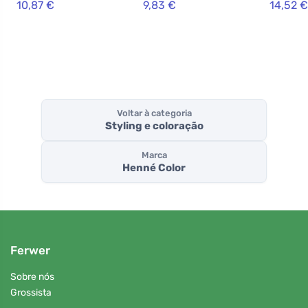
10,87 €
9,83 €
14,52 €
Loira
Voltar à categoria
Styling e coloração
Marca
Henné Color
Ferwer
Sobre nós
Grossista