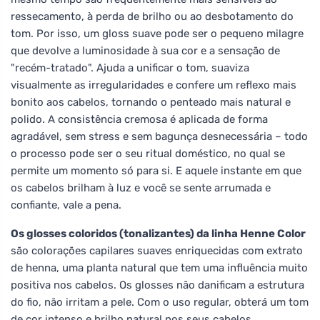
ressecamento, à perda de brilho ou ao desbotamento do
tom. Por isso, um gloss suave pode ser o pequeno milagre
que devolve a luminosidade à sua cor e a sensação de
"recém-tratado". Ajuda a unificar o tom, suaviza
visualmente as irregularidades e confere um reflexo mais
bonito aos cabelos, tornando o penteado mais natural e
polido. A consistência cremosa é aplicada de forma
agradável, sem stress e sem bagunça desnecessária – todo
o processo pode ser o seu ritual doméstico, no qual se
permite um momento só para si. E aquele instante em que
os cabelos brilham à luz e você se sente arrumada e
confiante, vale a pena.
Os glosses coloridos (tonalizantes) da linha Henne Color
são colorações capilares suaves enriquecidas com extrato
de henna, uma planta natural que tem uma influência muito
positiva nos cabelos. Os glosses não danificam a estrutura
do fio, não irritam a pele. Com o uso regular, obterá um tom
de cor intenso e brilho natural nos seus cabelos.