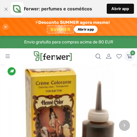
×
Ferwer: perfumes e cosméticos
Abrir app
⚡
Desconto SUMMER agora mesmo!
×
SUMMER
Abrir app
Envio gratuito para compras acima de 80 EUR
0
›