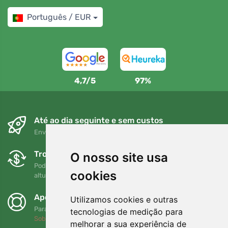
Português / EUR
4,7/5
97%
Até ao dia seguinte e sem custos
Envio gratuito para encomendas superiores a 80 EUR
Trocas e devoluções gratuitas
O nosso site usa
Pode devolver ou trocar a sua encomenda em qualquer
cookies
altura no prazo de 90 dias
Apoiamos a Trees.org
Utilizamos cookies e outras
Para cada encomenda plantamos uma árvore! Leia mais
tecnologias de medição para
Sobre nós
.
melhorar a sua experiência de