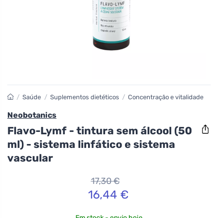
/
Saúde
/
Suplementos dietéticos
/
Concentração e vitalidade
Neobotanics
Flavo-Lymf - tintura sem álcool (50
ml) - sistema linfático e sistema
vascular
17,30 €
16,44 €
Em stock - envio hoje