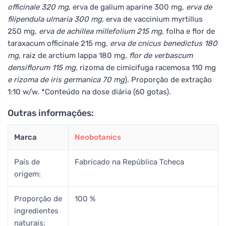
officinale 320 mg
, erva de galium aparine 300 mg
, erva de
filipendula ulmaria 300 mg
, erva de vaccinium myrtillus
250 mg
, erva de achillea millefolium 215 mg
, folha e flor de
taraxacum officinale 215 mg
, erva de cnicus benedictus 180
mg
, raiz de arctium lappa 180 mg
, flor de verbascum
densiflorum 115 mg
, rizoma de cimicifuga racemosa 110 mg
e rizoma de iris germanica 70 mg
). Proporção de extração
1:10 w/w. *Conteúdo na dose diária (60 gotas).
Outras informações:
Marca
Neobotanics
País de
Fabricado na República Tcheca
origem:
Proporção de
100 %
ingredientes
naturais: