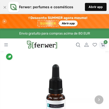
×
Ferwer: perfumes e cosméticos
Abrir app
⚡
Desconto SUMMER agora mesmo!
×
SUMMER
Abrir app
Envio gratuito para compras acima de 80 EUR
0
›