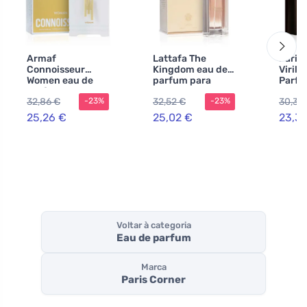
Armaf
Lattafa The
Paris
Connoisseur
Kingdom eau de
Virili
Women eau de
parfum para
Parfu
parfum para
mulheres 100 ml
100 m
32,86 €
32,52 €
30,35
-23%
-23%
mulheres 100 ml
25,26 €
25,02 €
23,3
Voltar à categoria
Eau de parfum
Marca
Paris Corner