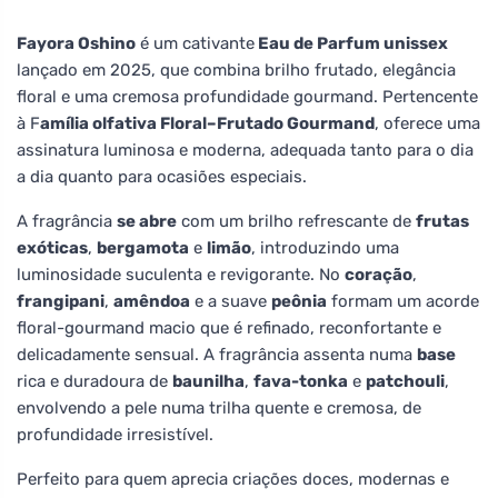
Fayora Oshino
é um cativante
Eau de Parfum unissex
lançado em 2025, que combina brilho frutado, elegância
floral e uma cremosa profundidade gourmand. Pertencente
à F
amília olfativa Floral–Frutado Gourmand
, oferece uma
assinatura luminosa e moderna, adequada tanto para o dia
a dia quanto para ocasiões especiais.
A fragrância
se abre
com um brilho refrescante de
frutas
exóticas
,
bergamota
e
limão
, introduzindo uma
luminosidade suculenta e revigorante. No
coração
,
frangipani
,
amêndoa
e a suave
peônia
formam um acorde
floral-gourmand macio que é refinado, reconfortante e
delicadamente sensual. A fragrância assenta numa
base
rica e duradoura de
baunilha
,
fava-tonka
e
patchouli
,
envolvendo a pele numa trilha quente e cremosa, de
profundidade irresistível.
Perfeito para quem aprecia criações doces, modernas e