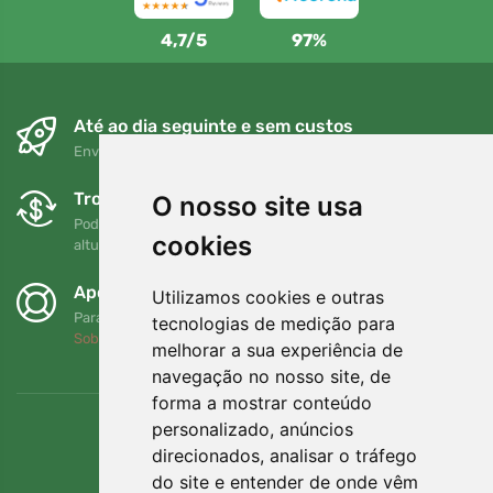
4,7/5
97%
Até ao dia seguinte e sem custos
Envio gratuito para encomendas superiores a 80 EUR
Trocas e devoluções gratuitas
O nosso site usa
Pode devolver ou trocar a sua encomenda em qualquer
cookies
altura no prazo de 90 dias
Apoiamos a Trees.org
Utilizamos cookies e outras
Para cada encomenda plantamos uma árvore! Leia mais
tecnologias de medição para
Sobre nós
.
melhorar a sua experiência de
navegação no nosso site, de
forma a mostrar conteúdo
personalizado, anúncios
direcionados, analisar o tráfego
do site e entender de onde vêm