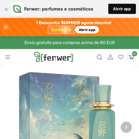
×
Ferwer: perfumes e cosméticos
Abrir app
⚡
Desconto SUMMER agora mesmo!
×
SUMMER
Abrir app
Envio gratuito para compras acima de 80 EUR
0
›