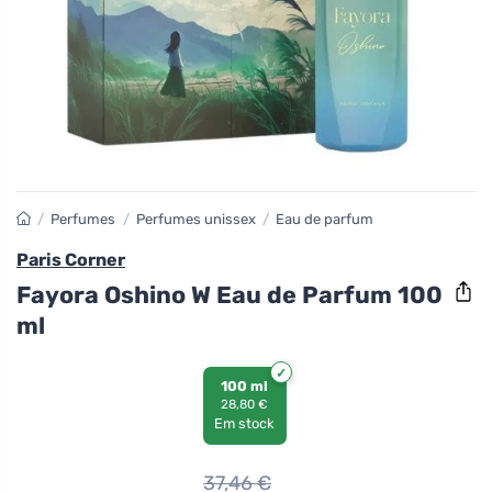
/
Perfumes
/
Perfumes unissex
/
Eau de parfum
Paris Corner
Fayora Oshino W Eau de Parfum 100
ml
100 ml
28,80 €
Em stock
37,46
€