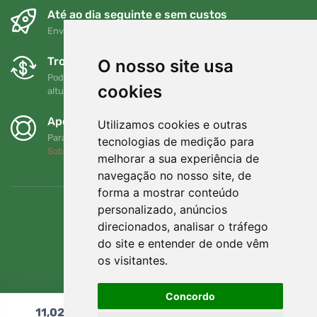
Até ao dia seguinte e sem custos
Envio gratuito para encomendas superiores a 80 EUR
Trocas e devoluções gratuitas
O nosso site usa
Pode devolver ou trocar a sua encomenda em qualquer
cookies
altura no prazo de 90 dias
Apoiamos a Trees.org
Utilizamos cookies e outras
Para cada encomenda plantamos uma árvore! Leia mais
tecnologias de medição para
Sobre nós
.
melhorar a sua experiência de
navegação no nosso site, de
forma a mostrar conteúdo
personalizado, anúncios
direcionados, analisar o tráfego
do site e entender de onde vêm
os visitantes.
Concordo
11,02
€
Adicionar ao carrinho