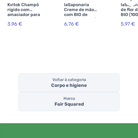
Kvitok Champô
laSaponaria
laSapon
rígido com
Creme de mão
de flor 
amaciador para
com BIO de
BIO (100
cabelos claros
menta e limão (60
3,96 €
6,76 €
5,97 €
Ylang Ylang (25
ml)
g) - espumas
maravilhosament
e
Voltar à categoria
Corpo e higiene
Marca
Fair Squared