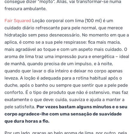
consegue dizer "mojito". Aliás, vai transformar-se numa
frescura ambulante.
Fair Squared
Loção corporal com lima (100 ml) é um
cuidado diário refrescante para pele normal, que merece
hidratação sem peso desnecessário. No momento em que a
aplica, é como se a sua pele respirasse: fica mais macia,
mais agradável ao toque e com um aspeto mais cuidado. O
aroma de lima traz uma impressão pura e energética – ideal
de manhã, quando precisa de um impulso, e à noite,
quando quer lavar o dia inteiro e deixar no corpo apenas
leveza. A loção é adequada para a rotina habitual após o
duche, após o banho ou sempre que sentir que a pele pede
conforto. É o tipo de produto que não é ostensivo, mas faz
exatamente o que deve: cuida, suaviza e ajuda a manter a
pele satisfeita.
Por vezes bastam alguns minutos e o seu
corpo agradece-lhe com uma sensação de suavidade
que dura horas a fio.
Por um lado, graças ao belo aroma de lima, por outro, pela