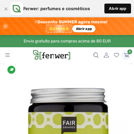
×
Ferwer: perfumes e cosméticos
Abrir app
⚡
Desconto SUMMER agora mesmo!
×
SUMMER
Abrir app
Envio gratuito para compras acima de 80 EUR
0