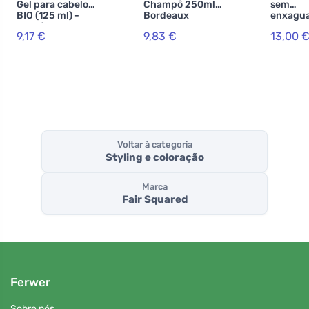
Gel para cabelo
Champô 250ml
sem
BIO (125 ml) -
Bordeaux
enxagu
com óleo de
para ca
9,17 €
9,83 €
13,00 
bétula, kiwi e
encarac
jojoba
(150 ml)
Voltar à categoria
Styling e coloração
Marca
Fair Squared
Ferwer
Sobre nós