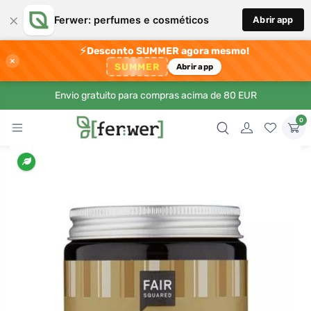
×
Ferwer: perfumes e cosméticos
Abrir app
⚡
Desconto SUMMER agora mesmo!
×
SUMMER
Abrir app
Envio gratuito para compras acima de 80 EUR
0