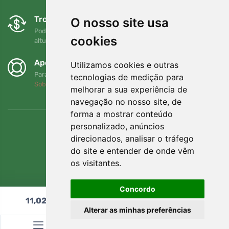
Trocas e devoluções gratuitas
O nosso site usa
Pode devolver ou trocar a sua encomenda em qualquer
cookies
altura no prazo de 90 dias
Apoiamos a Trees.org
Utilizamos cookies e outras
Para cada encomenda plantamos uma árvore! Leia mais
tecnologias de medição para
Sobre nós
.
melhorar a sua experiência de
navegação no nosso site, de
forma a mostrar conteúdo
personalizado, anúncios
direcionados, analisar o tráfego
do site e entender de onde vêm
os visitantes.
Concordo
11,02
€
Adicionar ao carrinho
Alterar as minhas preferências