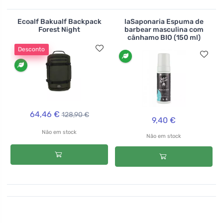
Ecoalf Bakualf Backpack
laSaponaria Espuma de
Forest Night
barbear masculina com
cânhamo BIO (150 ml)
Desconto
64,46 €
128,90 €
9,40 €
Não em stock
Não em stock