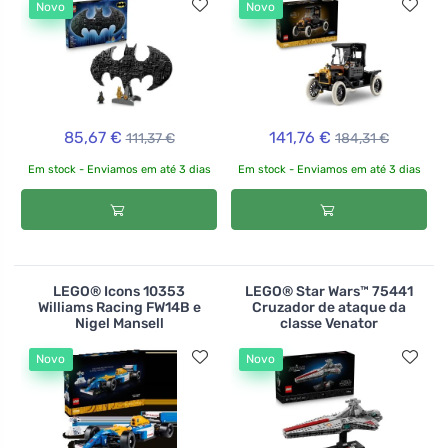
Novo
Novo
85,67 €
141,76 €
111,37 €
184,31 €
Em stock - Enviamos em até 3 dias
Em stock - Enviamos em até 3 dias
LEGO® Icons 10353
LEGO® Star Wars™ 75441
Williams Racing FW14B e
Cruzador de ataque da
Nigel Mansell
classe Venator
Novo
Novo