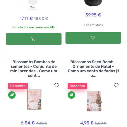
39,95 €
17,11 €
18,00 €
Não em stock
Em stock - enviamos em 24h
Blossombs Bombas de
Blossombs Seed Bomb -
sementes - Conjunto de
Ornamento de Natal -
mini prendas - Como um
Como um conto de fadas (1
cont...
u...
Desconto
Desconto
6,84 €
4,95 €
7,20 €
5,20 €