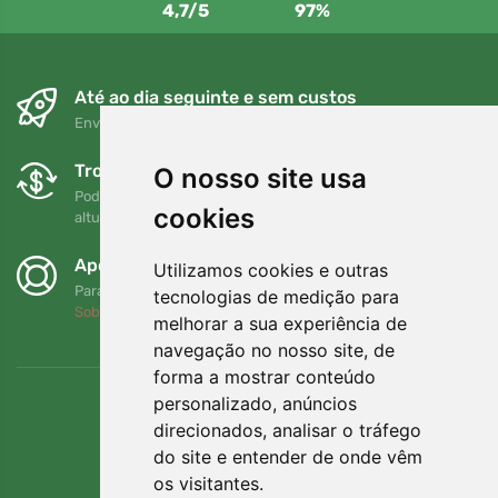
4,7/5
97%
Até ao dia seguinte e sem custos
Envio gratuito para encomendas superiores a 80 EUR
Trocas e devoluções gratuitas
O nosso site usa
Pode devolver ou trocar a sua encomenda em qualquer
cookies
altura no prazo de 90 dias
Apoiamos a Trees.org
Utilizamos cookies e outras
Para cada encomenda plantamos uma árvore! Leia mais
tecnologias de medição para
Sobre nós
.
melhorar a sua experiência de
navegação no nosso site, de
forma a mostrar conteúdo
personalizado, anúncios
direcionados, analisar o tráfego
do site e entender de onde vêm
os visitantes.