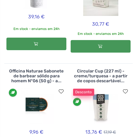
39,16 €
30,77 €
Em stock - enviamos em 24h
Em stock - enviamos em 24h
Officina Naturae Sabonete
Circular Cup (227 ml) -
de barbear sólido para
creme/turquesa - a partir
homem N°06 (50 g) - a...
de copos descartávei...
Desconto
9,96 €
13,76 €
17,19 €