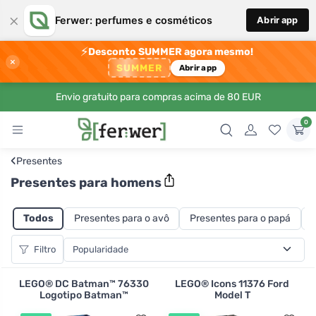
×
Ferwer: perfumes e cosméticos
Abrir app
⚡
Desconto SUMMER agora mesmo!
×
SUMMER
Abrir app
Envio gratuito para compras acima de 80 EUR
0
‹
Presentes
Presentes para homens
Todos
Presentes para o avô
Presentes para o papá
Filtro
LEGO® DC Batman™ 76330
LEGO® Icons 11376 Ford
Logotipo Batman™
Model T