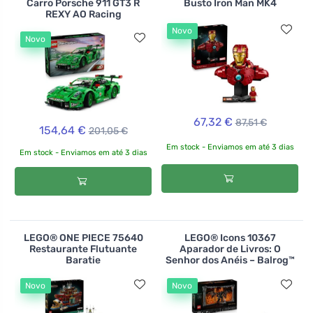
Carro Porsche 911 GT3 R
Busto Iron Man MK4
REXY AO Racing
Novo
Novo
67,32 €
87,51 €
154,64 €
201,05 €
Em stock - Enviamos em até 3 dias
Em stock - Enviamos em até 3 dias
LEGO® ONE PIECE 75640
LEGO® Icons 10367
Restaurante Flutuante
Aparador de Livros: O
Baratie
Senhor dos Anéis – Balrog™
Novo
Novo