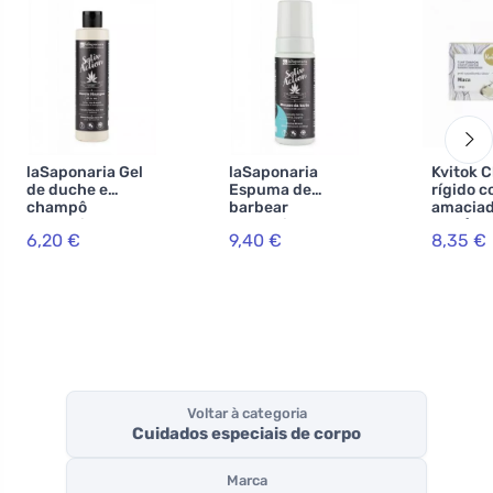
laSaponaria Gel
laSaponaria
Kvitok 
de duche e
Espuma de
rígido 
champô
barbear
amaciad
masculino com
masculina com
XXL (50 
6,20 €
9,40 €
8,35 €
cânhamo 2 em 1
cânhamo BIO
estimula
BIO (200 ml)
(150 ml)
crescim
cabelo
Voltar à categoria
Cuidados especiais de corpo
Marca