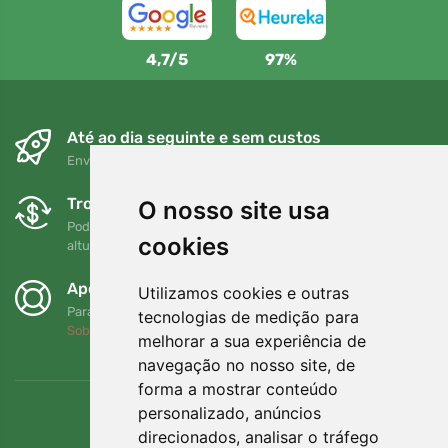
4,7/5
97%
Até ao dia seguinte e sem custos
Envio gratuito para encomendas superiores a 80 EUR
Trocas e devoluções gratuitas
O nosso site usa
Pode devolver ou trocar a sua encomenda em qualquer
cookies
altura no prazo de 90 dias
Apoiamos a Trees.org
Utilizamos cookies e outras
Para cada encomenda plantamos uma árvore! Leia mais
tecnologias de medição para
Sobre nós
.
melhorar a sua experiência de
navegação no nosso site, de
forma a mostrar conteúdo
personalizado, anúncios
direcionados, analisar o tráfego