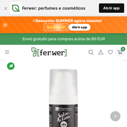
×
Ferwer: perfumes e cosméticos
Abrir app
⚡
Desconto SUMMER agora mesmo!
×
SUMMER
Abrir app
Envio gratuito para compras acima de 80 EUR
0
›