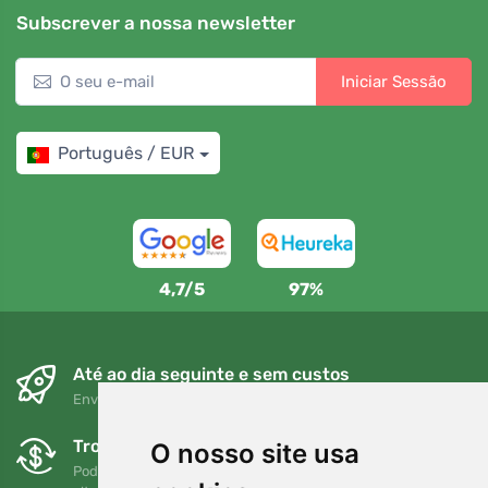
Subscrever a nossa newsletter
Iniciar Sessão
Português / EUR
4,7/5
97%
Até ao dia seguinte e sem custos
Envio gratuito para encomendas superiores a 80 EUR
Trocas e devoluções gratuitas
O nosso site usa
Pode devolver ou trocar a sua encomenda em qualquer