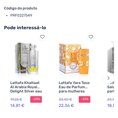
Código do produto
PRF0227549
Pode interessá-lo
Lattafa Khaltaat
Lattafa Yara Tous
Latta
Al Arabia Royal
Eau de Parfum
Salam
Delight Silver eau
para mulheres
parfu
de parfum para
100 ml
100 m
19,26 €
33,40 €
24,15 
-23%
-33%
homens 100 ml
14,81 €
22,36 €
18,59