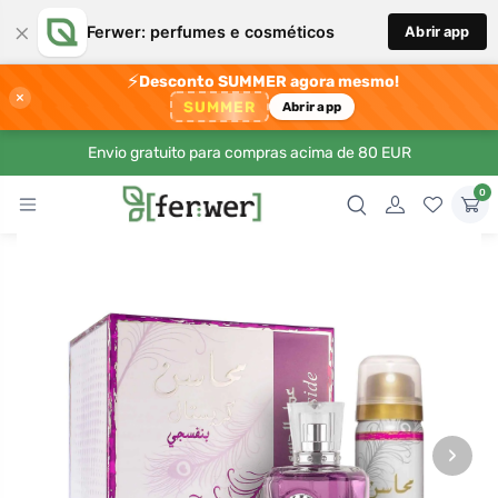
×
Ferwer: perfumes e cosméticos
Abrir app
⚡
Desconto SUMMER agora mesmo!
×
SUMMER
Abrir app
Envio gratuito para compras acima de 80 EUR
0
›