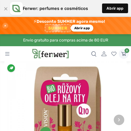
×
Ferwer: perfumes e cosméticos
Abrir app
⚡
Desconto SUMMER agora mesmo!
×
SUMMER
Abrir app
Envio gratuito para compras acima de 80 EUR
0
›