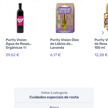
Purity Vision
Purity Vision Óleo
Purity V
Água de Rosas
de Lábios de
de Rosa
Orgânicas 1 l
Lavanda
100 ml
Orgânica 10 ml
29,52 €
6,17 €
12,28 €
Voltar à categoria
Cuidados especiais de rosto
Marca