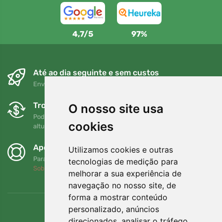
4,7/5
97%
Até ao dia seguinte e sem custos
Envio gratuito para encomendas superiores a 80 EUR
Trocas e devoluções gratuitas
O nosso site usa
Pode devolver ou trocar a sua encomenda em qualquer
cookies
altura no prazo de 90 dias
Apoiamos a Trees.org
Utilizamos cookies e outras
Para cada encomenda plantamos uma árvore! Leia mais
tecnologias de medição para
Sobre nós
.
melhorar a sua experiência de
navegação no nosso site, de
forma a mostrar conteúdo
personalizado, anúncios
direcionados, analisar o tráfego