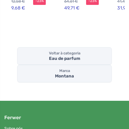
12,58 €
64,61 €
41,48
-23%
-23%
mulhe
9,68 €
49,71 €
31,90
Voltar à categoria
Eau de parfum
Marca
Montana
Ferwer
Sobre nós