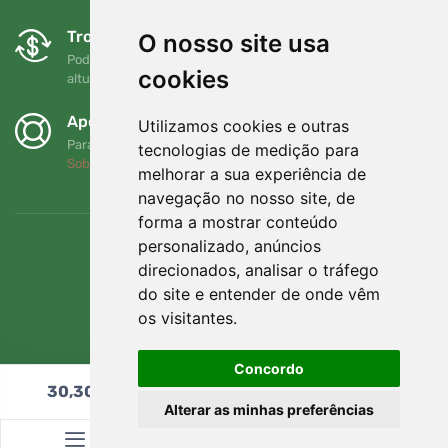
Trocas e devoluções gratuitas
O nosso site usa
Pode devolver ou trocar a sua encomenda em qualquer
cookies
altura no prazo de 90 dias
Apoiamos a Trees.org
Utilizamos cookies e outras
Para cada encomenda plantamos uma árvore! Leia mais
tecnologias de medição para
Sobre nós
.
melhorar a sua experiência de
navegação no nosso site, de
forma a mostrar conteúdo
personalizado, anúncios
direcionados, analisar o tráfego
do site e entender de onde vêm
os visitantes.
Concordo
30,30
€
Adicionar ao carrinho
Alterar as minhas preferências
© Topshelf s.r.o. Todos os direitos reservados.