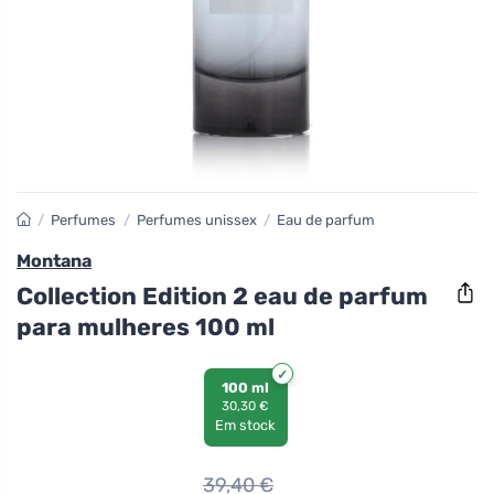
/
Perfumes
/
Perfumes unissex
/
Eau de parfum
Montana
Collection Edition 2 eau de parfum
para mulheres 100 ml
100 ml
30,30 €
Em stock
39,40
€