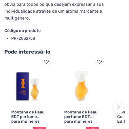
óbvia para todos os que desejam expressar a sua
individualidade através de um aroma marcante e
multigénero.
Código do produto
PRFZ832758
Pode interessá-lo
Montana de Peau
Montana de Peau
Mont
EDT perfume
perfume EDT
Colle
para mulheres
para mulheres
Editi
Parfu