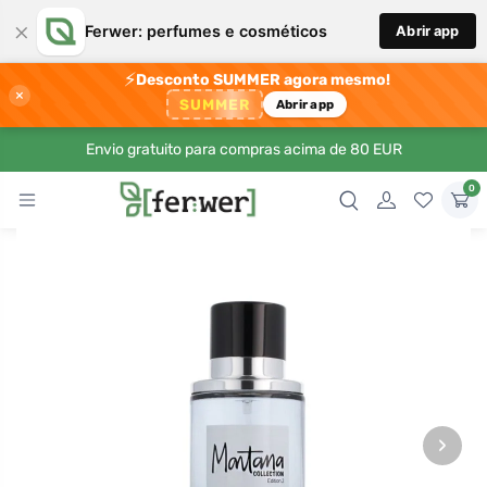
×
Ferwer: perfumes e cosméticos
Abrir app
⚡
Desconto SUMMER agora mesmo!
×
SUMMER
Abrir app
Envio gratuito para compras acima de 80 EUR
0
›