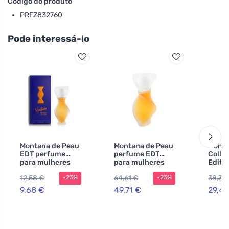
Código do produto
PRFZ832760
Pode interessá-lo
Montana de Peau
Montana de Peau
Mont
EDT perfume
perfume EDT
Colle
para mulheres
para mulheres
Editio
parfu
12,58 €
64,61 €
38,33
-23%
-23%
mulhe
9,68 €
49,71 €
29,48