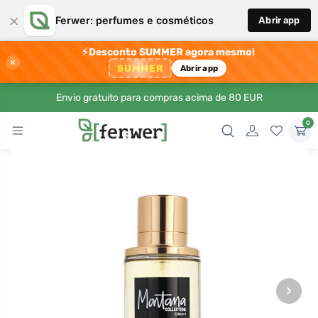
×
Ferwer: perfumes e cosméticos
Abrir app
⚡
Desconto SUMMER agora mesmo!
×
SUMMER
Abrir app
Envio gratuito para compras acima de 80 EUR
0
›