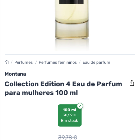
/
Perfumes
/
Perfumes femininos
/
Eau de parfum
Montana
Collection Edition 4 Eau de Parfum
para mulheres 100 ml
100 ml
30,59 €
Em stock
39,78
€