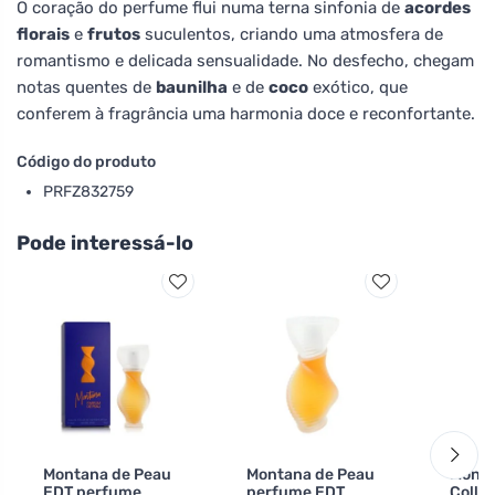
O coração do perfume flui numa terna sinfonia de
acordes
florais
e
frutos
suculentos, criando uma atmosfera de
romantismo e delicada sensualidade. No desfecho, chegam
notas quentes de
baunilha
e de
coco
exótico, que
conferem à fragrância uma harmonia doce e reconfortante.
Código do produto
PRFZ832759
Pode interessá-lo
Montana de Peau
Montana de Peau
Mont
EDT perfume
perfume EDT
Colle