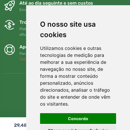
Até ao dia seguinte e sem custos
Envio gratuito para encomendas superiores a 80 EUR
Trocas e devoluções gratuitas
O nosso site usa
Pode devolver ou trocar a sua encomenda em qualquer
cookies
altura no prazo de 90 dias
Apoiamos a Trees.org
Utilizamos cookies e outras
Para cada encomenda plantamos uma árvore! Leia mais
tecnologias de medição para
Sobre nós
.
melhorar a sua experiência de
navegação no nosso site, de
forma a mostrar conteúdo
personalizado, anúncios
direcionados, analisar o tráfego
do site e entender de onde vêm
os visitantes.
Concordo
29,48
€
Adicionar ao carrinho