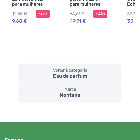
para mulheres
para mulheres
Editi
Parfu
12,58 €
64,61 €
39,78 
-23%
-23%
mulhe
9,68 €
49,71 €
30,5
Voltar à categoria
Eau de parfum
Marca
Montana