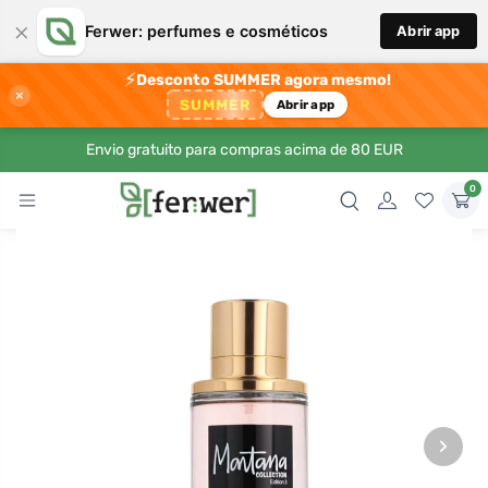
×
Ferwer: perfumes e cosméticos
Abrir app
⚡
Desconto SUMMER agora mesmo!
×
SUMMER
Abrir app
Envio gratuito para compras acima de 80 EUR
0
›