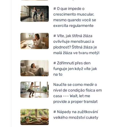
# O que impede o
crescimento muscular,
mesmo quando você se
exercita regularmente
# Víte, jak štítná žláza
ovlivňuje menstruaci a
plodnost? Štítná žláza je
malá žláza ve tvaru motýl
# Zdřímnutí přes den
funguje jen když víte jak
na to
Naučte se como medir o
nível de condição física em
casa --- Wait, let me
provide a proper translat
# Nápady na zužitkování
velkého množství cukety