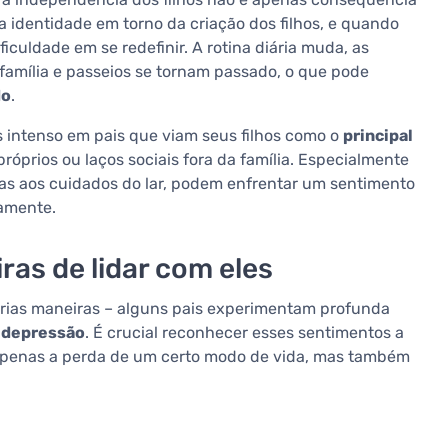
ua identidade em torno da criação dos filhos, e quando
iculdade em se redefinir. A rotina diária muda, as
família e passeios se tornam passado, o que pode
do
.
s intenso em pais que viam seus filhos como o
principal
óprios ou laços sociais fora da família. Especialmente
as aos cuidados do lar, podem enfrentar um sentimento
vamente.
as de lidar com eles
árias maneiras – alguns pais experimentam profunda
o
depressão
. É crucial reconhecer esses sentimentos a
z apenas a perda de um certo modo de vida, mas também