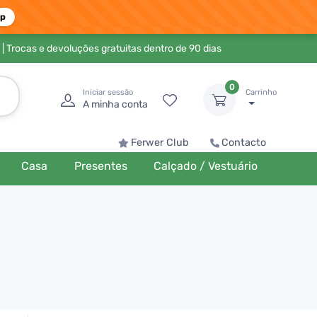
pp
| Trocas e devoluções gratuitas dentro de 90 dias
0
Iniciar sessão
Carrinho
A minha conta
Ferwer Club
Contacto
Casa
Presentes
Calçado / Vestuário