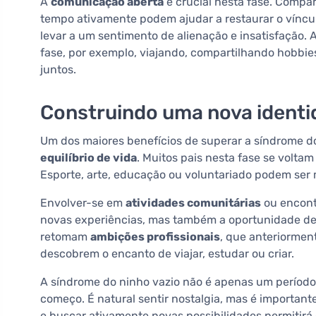
A
comunicação aberta
é crucial nesta fase. Compar
tempo ativamente podem ajudar a restaurar o víncul
levar a um sentimento de alienação e insatisfação.
fase, por exemplo, viajando, compartilhando hobb
juntos.
Construindo uma nova identid
Um dos maiores benefícios de superar a síndrome do
equilíbrio de vida
. Muitos pais nesta fase se voltam
Esporte, arte, educação ou voluntariado podem ser 
Envolver-se em
atividades comunitárias
ou encon
novas experiências, mas também a oportunidade de f
retomam
ambições profissionais
, que anteriorment
descobrem o encanto de viajar, estudar ou criar.
A síndrome do ninho vazio não é apenas um perío
começo. É natural sentir nostalgia, mas é important
e buscar ativamente novas possibilidades permitirá