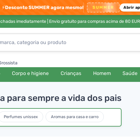
⚡
Desconto SUMMER agora mesmo!
SUMMER
Abrir a
achadas imediatamente |
Envio gratuito para compras acima de 80 EUR
Grossista
o
Corpo e higiene
Crianças
Homem
Saúde
 para sempre a vida dos pais
Perfumes unissex
Aromas para casa e carro