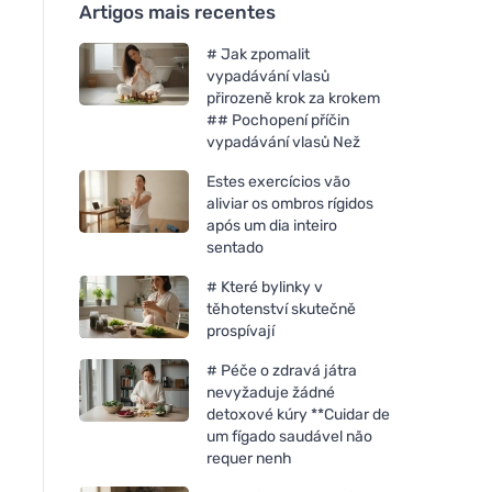
Artigos mais recentes
# Jak zpomalit
vypadávání vlasů
přirozeně krok za krokem
## Pochopení příčin
vypadávání vlasů Než
Estes exercícios vão
aliviar os ombros rígidos
após um dia inteiro
sentado
# Které bylinky v
těhotenství skutečně
prospívají
# Péče o zdravá játra
nevyžaduje žádné
detoxové kúry **Cuidar de
um fígado saudável não
requer nenh