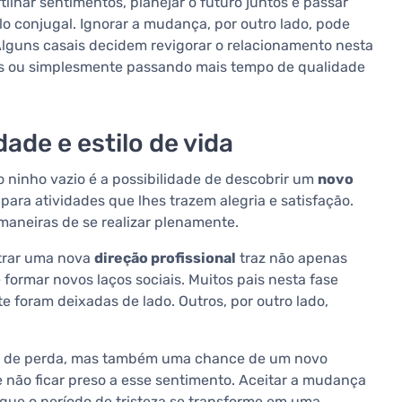
tilhar sentimentos, planejar o futuro juntos e passar
o conjugal. Ignorar a mudança, por outro lado, pode
 Alguns casais decidem revigorar o relacionamento nesta
ies ou simplesmente passando mais tempo de qualidade
ade e estilo de vida
 ninho vazio é a possibilidade de descobrir um
novo
 para atividades que lhes trazem alegria e satisfação.
maneiras de se realizar plenamente.
trar uma nova
direção profissional
traz não apenas
ormar novos laços sociais. Muitos pais nesta fase
e foram deixadas de lado. Outros, por outro lado,
do de perda, mas também uma chance de um novo
e não ficar preso a esse sentimento. Aceitar a mudança
 que o período de tristeza se transforme em uma