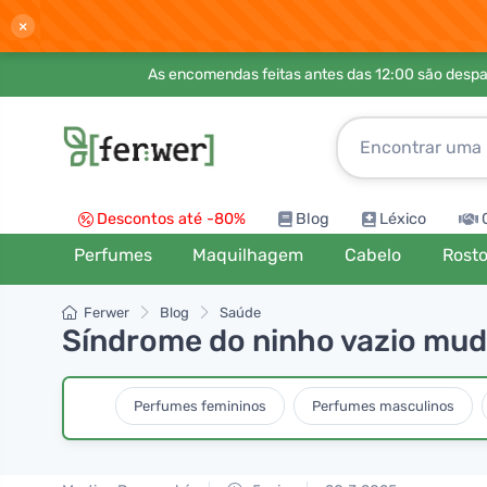
×
As encomendas feitas antes das 12:00 são desp
Descontos até -80%
Blog
Léxico
Perfumes
Maquilhagem
Cabelo
Rost
Ferwer
Blog
Saúde
Síndrome do ninho vazio muda
Perfumes femininos
Perfumes masculinos