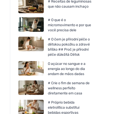
# Receitas de leguminosas
que não causam inchaço
# O que é o
micromovimento e por que
você precisa dele
# O čem je přírodní péče o
dětskou pokožku a zdravé
bříško ## Proč je přírodní
péče důležitá Dětsk
O açúcar no sangue e a
energia ao longo do dia
andam de mãos dadas
# Crie o fim de semana de
wellness perfeito
diretamente em casa
# Próprio bebida
eletrolítica substitui
bebidas esportivas