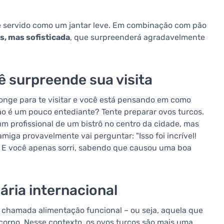
te servido como um jantar leve. Em combinação com pão
s, mas sofisticada
, que surpreenderá agradavelmente
ê surpreende sua visita
nge para te visitar e você está pensando em como
ão é um pouco entediante? Tente preparar ovos turcos.
m profissional de um bistrô no centro da cidade, mas
iga provavelmente vai perguntar: "Isso foi incrível!
" E você apenas sorri, sabendo que causou uma boa
nária internacional
a chamada alimentação funcional – ou seja, aquela que
orpo. Nesse contexto, os ovos turcos são mais uma