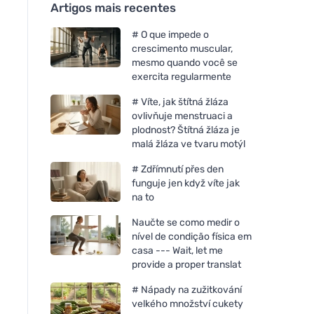
Artigos mais recentes
# O que impede o
crescimento muscular,
mesmo quando você se
exercita regularmente
# Víte, jak štítná žláza
ovlivňuje menstruaci a
plodnost? Štítná žláza je
malá žláza ve tvaru motýl
# Zdřímnutí přes den
funguje jen když víte jak
na to
Naučte se como medir o
nível de condição física em
casa --- Wait, let me
provide a proper translat
# Nápady na zužitkování
velkého množství cukety