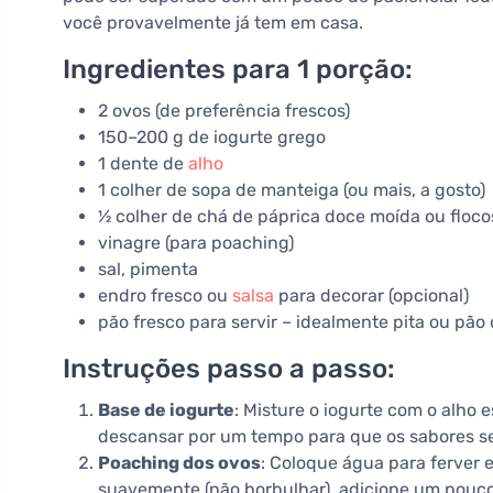
você provavelmente já tem em casa.
Ingredientes para 1 porção:
2 ovos (de preferência frescos)
150–200 g de iogurte grego
1 dente de
alho
1 colher de sopa de manteiga (ou mais, a gosto)
½ colher de chá de páprica doce moída ou floco
vinagre (para poaching)
sal, pimenta
endro fresco ou
salsa
para decorar (opcional)
pão fresco para servir – idealmente pita ou pão
Instruções passo a passo:
Base de iogurte
: Misture o iogurte com o alho
descansar por um tempo para que os sabores s
Poaching dos ovos
: Coloque água para ferver
suavemente (não borbulhar), adicione um pouco