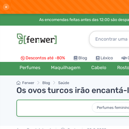
×
As encomendas feitas antes das 12:00 são desp
Descontos até -80%
Blog
Léxico
Perfumes
Maquilhagem
Cabelo
Rost
Ferwer
Blog
Saúde
Os ovos turcos irão encantá
Perfumes feminin