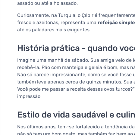
assado ou até alho assado.
Curiosamente, na Turquia, o Çılbır é frequentemen
fresco e azeitonas, representa uma
refeição simple
até os paladares mais exigentes.
História prática - quando voc
Imagine uma manhã de sábado. Sua amiga veio de lo
recebê-la. Pão com manteiga e geleia é bom, mas n
Não só parece impressionante, como se você fosse u
também leva apenas cerca de quinze minutos. Sua am
Você pode me passar a receita desses ovos turcos?
impressão.
Estilo de vida saudável e culi
Nos últimos anos, tem-se fortalecido a tendência d
não só tem um bom gosto, mas também faz bem ao c