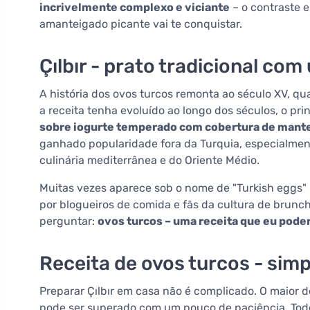
incrivelmente complexo e viciante
– o contraste e
amanteigado picante vai te conquistar.
Çılbır - prato tradicional c
A história dos ovos turcos remonta ao século XV, q
a receita tenha evoluído ao longo dos séculos, o p
sobre iogurte temperado com cobertura de mante
ganhado popularidade fora da Turquia, especialment
culinária mediterrânea e do Oriente Médio.
Muitas vezes aparece sob o nome de "Turkish eggs" 
por blogueiros de comida e fãs da cultura de brunc
perguntar:
ovos turcos – uma receita que eu pode
Receita de ovos turcos - sim
Preparar Çılbır em casa não é complicado. O maior 
pode ser superado com um pouco de paciência. Todo