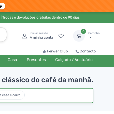
pp
| Trocas e devoluções gratuitas dentro de 90 dias
0
Iniciar sessão
Carrinho
A minha conta
Ferwer Club
Contacto
Casa
Presentes
Calçado / Vestuário
 clássico do café da manhã.
 casa e carro