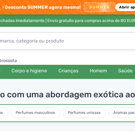
⚡
Desconto SUMMER agora mesmo!
SUMMER
Abrir a
achadas imediatamente |
Envio gratuito para compras acima de 80 EUR
Grossista
o
Corpo e higiene
Crianças
Homem
Saúde
-lo com uma abordagem exótica ao
os
Perfumes masculinos
Perfumes unissex
Aromas para