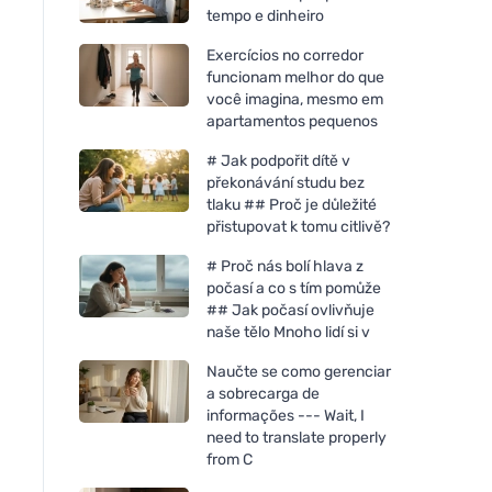
tempo e dinheiro
Exercícios no corredor
funcionam melhor do que
você imagina, mesmo em
apartamentos pequenos
# Jak podpořit dítě v
překonávání studu bez
tlaku ## Proč je důležité
přistupovat k tomu citlivě?
# Proč nás bolí hlava z
počasí a co s tím pomůže
## Jak počasí ovlivňuje
naše tělo Mnoho lidí si v
Naučte se como gerenciar
a sobrecarga de
informações --- Wait, I
need to translate properly
from C