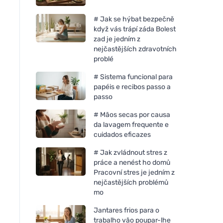
# Jak se hýbat bezpečně
když vás trápí záda Bolest
zad je jedním z
nejčastějších zdravotních
problé
# Sistema funcional para
papéis e recibos passo a
passo
# Mãos secas por causa
da lavagem frequente e
cuidados eficazes
# Jak zvládnout stres z
práce a nenést ho domů
Pracovní stres je jedním z
nejčastějších problémů
mo
Jantares frios para o
trabalho vão poupar-lhe