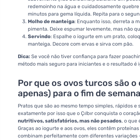
redemoinho na água e cuidadosamente quebre o
minutos para gema líquida. Repita para o segun
Molho de manteiga
: Enquanto isso, derreta a 
pimenta. Deixe espumar levemente, mas não q
Servindo
: Espalhe o iogurte em um prato, col
manteiga. Decore com ervas e sirva com pão.
Dica:
Se você não tiver confiança para fazer poachin
método mais seguro para iniciantes e o resultado é 
Por que os ovos turcos são o
apenas) para o fim de seman
Pratos que são ao mesmo tempo simples, rápidos e s
exatamente por isso que o Çılbır conquista o cora
nutritivos, satisfatórios, mas não pesados
, o que
Graças ao iogurte e aos ovos, eles contêm proteínas 
combinam perfeitamente com diferentes variações 