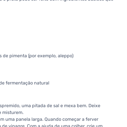
s de pimenta (por exemplo, aleppo)
 de fermentação natural
 espremido, uma pitada de sal e mexa bem. Deixe
e misturem.
 em uma panela larga. Quando começar a ferver
 de vinagre. Com a ajuda de uma colher, crie um