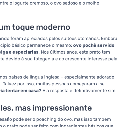
ntre o iogurte cremoso, o ovo sedoso e o molho
om um toque moderno
uando foram apreciados pelos sultões otomanos. Embora
rincípio básico permanece o mesmo:
ovo pochê servido
iga e especiarias
. Nos últimos anos, este prato tem
e devido à sua fotogenia e ao crescente interesse pela
nos países de língua inglesa – especialmente adorado
h. Talvez por isso, muitas pessoas começaram a se
ria tentar em casa?
E a resposta é definitivamente sim.
ples, mas impressionante
desafio pode ser o poaching do ovo, mas isso também
 o prato pode ser feito com ingredientes básicos que