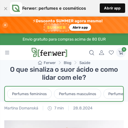
×
Ferwer: perfumes e cosméticos
Abrir app
⚡
Desconto SUMMER agora mesmo!
×
SUMMER
Abrir app
Envio gratuito para compras acima de 80 EUR
0
Ferwer
Blog
Saúde
O que sinaliza o suor ácido e como
lidar com ele?
Perfumes femininos
Perfumes masculinos
Perfumes u
Martina Domanská
7 min
28.8.2024