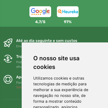
4,7/5
97%
Até ao dia seguinte e sem custos
Envio gratuito para encomendas superiores a 80 EUR
Trocas e devoluções gratuitas
O nosso site usa
Pode devolver ou trocar a sua encomenda em qualquer
cookies
altura no prazo de 90 dias
Apoiamos a Trees.org
Utilizamos cookies e outras
Para cada encomenda plantamos uma árvore! Leia mais
tecnologias de medição para
Sobre nós
.
melhorar a sua experiência de
navegação no nosso site, de
forma a mostrar conteúdo
personalizado, anúncios