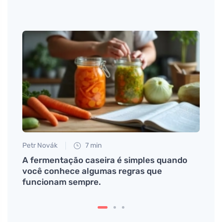
Petr Novák
7 min
Martin
14/10
A fermentação caseira é simples quando
Recei
você conhece algumas regras que
funcionam sempre.