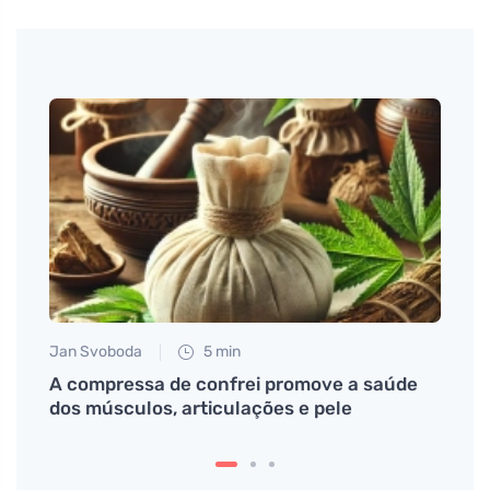
Jan Svoboda
5 min
Martin
ral
A compressa de confrei promove a saúde
Vanta
dos músculos, articulações e pele
pele 