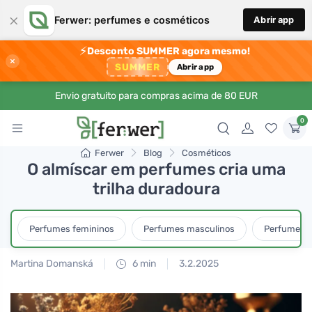
×
Ferwer: perfumes e cosméticos
Abrir app
⚡
Desconto SUMMER agora mesmo!
×
SUMMER
Abrir app
Envio gratuito para compras acima de 80 EUR
0
Ferwer
Blog
Cosméticos
O almíscar em perfumes cria uma
trilha duradoura
Perfumes femininos
Perfumes masculinos
Perfumes u
Martina Domanská
6 min
3.2.2025