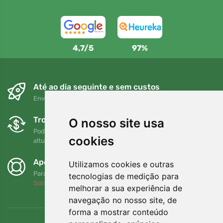
4,7/5
97%
Até ao dia seguinte e sem custos
Envio gratuito para encomendas superiores a 80 EUR
Trocas e devoluções gratuitas
O nosso site usa
Pode devolver ou trocar a sua encomenda em qualquer
cookies
altura no prazo de 90 dias
Apoiamos a Trees.org
Utilizamos cookies e outras
Para cada encomenda plantamos uma árvore! Leia mais
tecnologias de medição para
Sobre nós
.
melhorar a sua experiência de
navegação no nosso site, de
forma a mostrar conteúdo