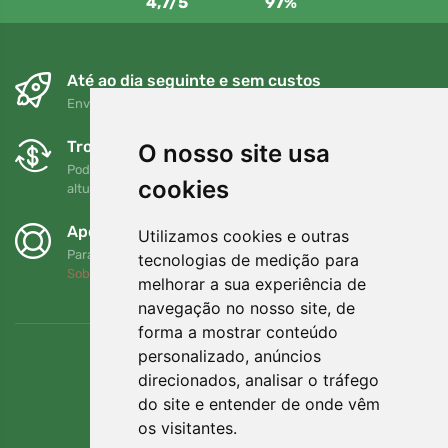
4,7/5
97%
Até ao dia seguinte e sem custos
Envio gratuito para encomendas superiores a 80 EUR
Trocas e devoluções gratuitas
O nosso site usa
Pode devolver ou trocar a sua encomenda em qualquer
cookies
altura no prazo de 90 dias
Apoiamos a Trees.org
Utilizamos cookies e outras
Para cada encomenda plantamos uma árvore! Leia mais
tecnologias de medição para
Sobre nós
.
melhorar a sua experiência de
navegação no nosso site, de
forma a mostrar conteúdo
personalizado, anúncios
direcionados, analisar o tráfego
do site e entender de onde vêm
os visitantes.