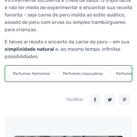
incrivelmente suculenta e cheia de sabor. O importante
é não ter medo de experimentar e encontrar sua receita
favorita – seja carne de peru moída ao estilo asiático,
assado de peru com ervas ou simples hambúrgueres
para crianças.
E talvez aí resida o encanto da carne de peru – em sua
simplicidade natural
e, ao mesmo tempo, infinitas
possibilidades.
Perfumes femininos
Perfumes masculinos
Perfumes u
Partilhar