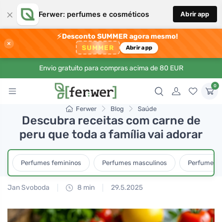
×
Ferwer: perfumes e cosméticos
Abrir app
⚡
Desconto SUMMER agora mesmo!
×
SUMMER
Abrir app
Envio gratuito para compras acima de 80 EUR
0
Ferwer
Blog
Saúde
Descubra receitas com carne de
peru que toda a família vai adorar
Perfumes femininos
Perfumes masculinos
Perfumes u
Jan Svoboda
8 min
29.5.2025