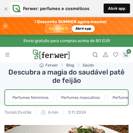
×
Ferwer: perfumes e cosméticos
Abrir app
⚡
Desconto SUMMER agora mesmo!
×
SUMMER
Abrir app
Envio gratuito para compras acima de 80 EUR
0
Ferwer
Blog
Saúde
Descubra a magia do saudável patê
de feijão
Perfumes femininos
Perfumes masculinos
Perfumes u
Tomáš Dvořák
6 min
3.11.2024