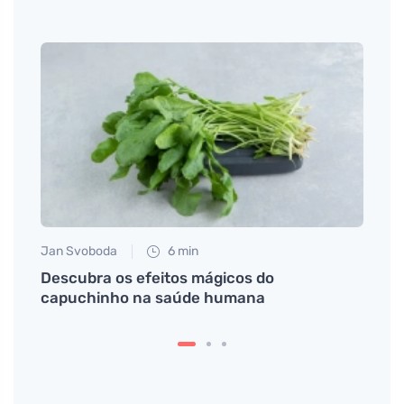
Jan Svoboda
6 min
Petr N
o do
Descubra os efeitos mágicos do
Limpe
capuchinho na saúde humana
mach