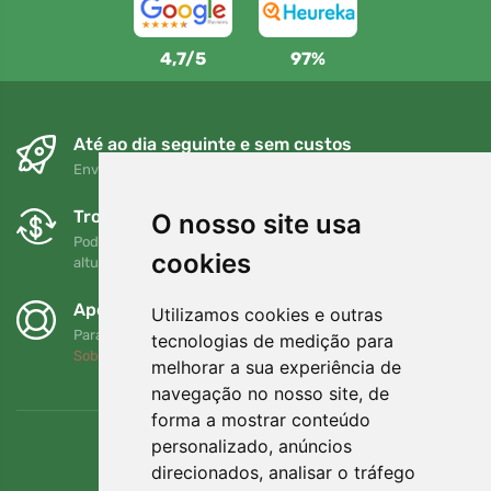
4,7/5
97%
Até ao dia seguinte e sem custos
Envio gratuito para encomendas superiores a 80 EUR
Trocas e devoluções gratuitas
O nosso site usa
Pode devolver ou trocar a sua encomenda em qualquer
cookies
altura no prazo de 90 dias
Apoiamos a Trees.org
Utilizamos cookies e outras
Para cada encomenda plantamos uma árvore! Leia mais
tecnologias de medição para
Sobre nós
.
melhorar a sua experiência de
navegação no nosso site, de
forma a mostrar conteúdo
personalizado, anúncios
direcionados, analisar o tráfego