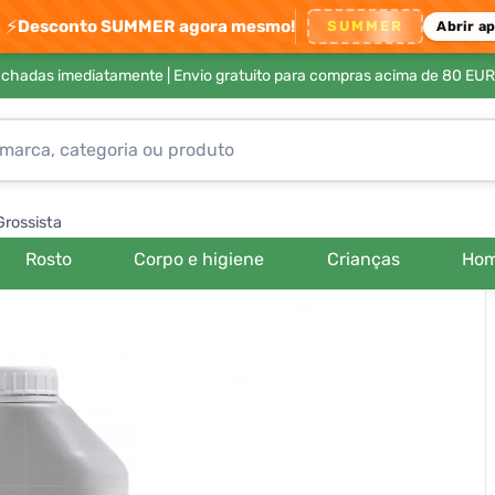
⚡
Desconto SUMMER agora mesmo!
SUMMER
Abrir a
achadas imediatamente |
Envio gratuito para compras acima de 80 EUR
Grossista
Rosto
Corpo e higiene
Crianças
Ho