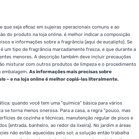
e que seja eficaz em sujeiras operacionais comuns e ao
 do produto na loja online, é melhor indicar a composição
sos e informações sobre a fragrância (aqui de eucalipto). Se
e é um tipo de fragrância marcadamente fresca, e que durante a
ientes menores. A descrição também deve incluir precauções
não misturar com outros produtos de limpeza e o procedimento
na embalagem.
As informações mais precisas sobre
– e na loja online é melhor copiá-las literalmente.
tica: quando você tem uma "química" básica para vários
peza se torna menos onerosa. Para a casa, a regra "pouco, mas
rfícies de cozinha e técnicas, manutenção regular de pisos e
s (entrada, banheiro, ao redor da lixeira). No jardim e áreas
cies não estão aquecidas pelo sol; a solução então trabalha