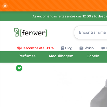
×
As encomendas feitas antes das 12:00 são desp
Descontos até -80%
Blog
Léxico
Perfumes
Maquilhagem
Cabelo