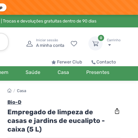
pp
| Trocas e devoluções gratuitas dentro de 90 dias
0
Iniciar sessão
Carrinho
A minha conta
Ferwer Club
Contacto
mem
Saúde
Casa
Presentes
/
Casa
Bio-D
Empregado de limpeza de
casas e jardins de eucalipto -
caixa (5 L)