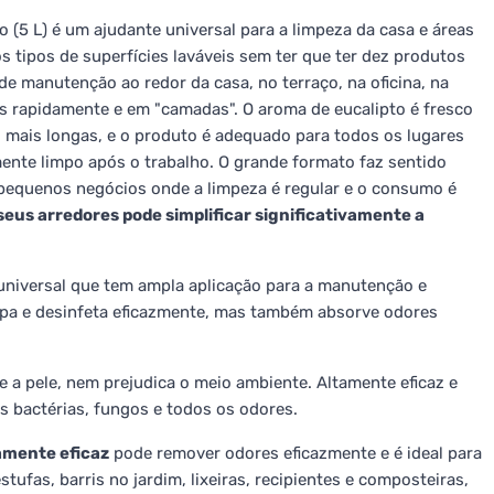
 (5 L) é um ajudante universal para a limpeza da casa e áreas
 tipos de superfícies laváveis sem ter que ter dez produtos
de manutenção ao redor da casa, no terraço, na oficina, na
is rapidamente e em "camadas". O aroma de eucalipto é fresco
 mais longas, e o produto é adequado para todos os lugares
ente limpo após o trabalho. O grande formato faz sentido
a pequenos negócios onde a limpeza é regular e o consumo é
seus arredores pode simplificar significativamente a
universal que tem ampla aplicação para a manutenção e
impa e desinfeta eficazmente, mas também absorve odores
e a pele, nem prejudica o meio ambiente. Altamente eficaz e
 bactérias, fungos e todos os odores.
amente eficaz
pode remover odores eficazmente e é ideal para
estufas, barris no jardim, lixeiras, recipientes e composteiras,