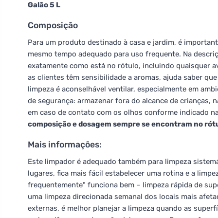
Galão 5 L
Composição
Para um produto destinado à casa e jardim, é important
mesmo tempo adequado para uso frequente. Na descrição
exatamente como está no rótulo, incluindo quaisquer avi
as clientes têm sensibilidade a aromas, ajuda saber qu
limpeza é aconselhável ventilar, especialmente em amb
de segurança: armazenar fora do alcance de crianças, 
em caso de contato com os olhos conforme indicado 
composição e dosagem sempre se encontram no rótulo 
Mais informações:
Este limpador é adequado também para limpeza sistemá
lugares, fica mais fácil estabelecer uma rotina e a lim
frequentemente" funciona bem – limpeza rápida de supe
uma limpeza direcionada semanal dos locais mais afetado
externas, é melhor planejar a limpeza quando as superfí