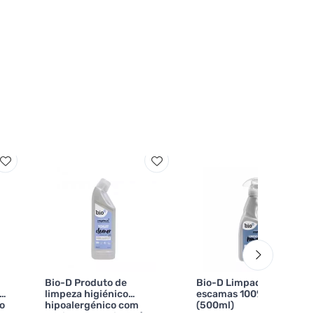
Bio-D Produto de
Bio-D Limpador de
limpeza higiénico
escamas 100% natural
o
hipoalergénico com
(500ml)