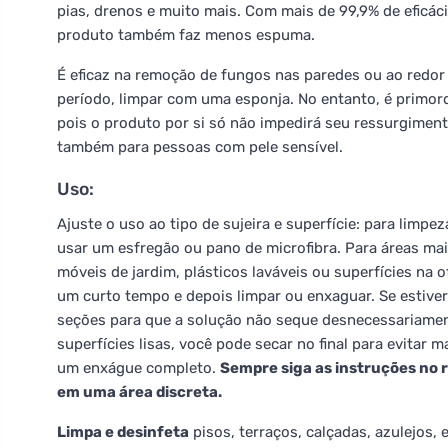
pias, drenos e muito mais. Com mais de 99,9% de eficác
produto também faz menos espuma.
É eficaz na remoção de fungos nas paredes ou ao redor 
período, limpar com uma esponja. No entanto, é primord
pois o produto por si só não impedirá seu ressurgimen
também para pessoas com pele sensível.
Uso:
Ajuste o uso ao tipo de sujeira e superfície: para limpe
usar um esfregão ou pano de microfibra. Para áreas mais
móveis de jardim, plásticos laváveis ou superfícies na of
um curto tempo e depois limpar ou enxaguar. Se estiver
seções para que a solução não seque desnecessariamen
superfícies lisas, você pode secar no final para evitar
um enxágue completo.
Sempre siga as instruções no r
em uma área discreta.
Limpa e desinfeta
pisos, terraços, calçadas, azulejos, e