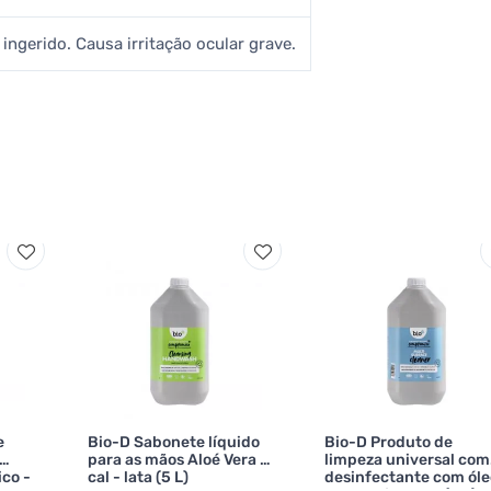
ingerido. Causa irritação ocular grave.
e
Bio-D Sabonete líquido
Bio-D Produto de
para as mãos Aloé Vera e
limpeza universal com
ico -
cal - lata (5 L)
desinfectante com óle