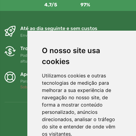
4,7/5
97%
Até ao dia seguinte e sem custos
Envio gratuito para encomendas superiores a 80 EUR
Trocas e devoluções gratuitas
O nosso site usa
Pode devolver ou trocar a sua encomenda em qualquer
cookies
altura no prazo de 90 dias
Apoiamos a Trees.org
Utilizamos cookies e outras
Para cada encomenda plantamos uma árvore! Leia mais
tecnologias de medição para
Sobre nós
.
melhorar a sua experiência de
navegação no nosso site, de
forma a mostrar conteúdo
personalizado, anúncios
direcionados, analisar o tráfego
do site e entender de onde vêm
os visitantes.