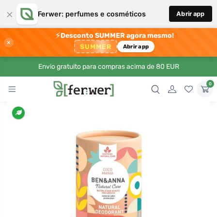
×
Ferwer: perfumes e cosméticos
Abrir app
⚡
Desconto SUMMER agora mesmo!
×
SUMMER
Abrir app
Envio gratuito para compras acima de 80 EUR
0