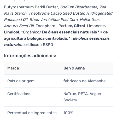
Butyrospermum Parkii Butter
, Sodium Bicarbonate, Zea
Mays Starch, Theobroma Cacao Seed Butter, Hydrogenated
Rapeseed Oil, Rhus Verniciflua Peel Cera, Helianthus
Annuus Seed Oil
, Tocopherol, Parfum
, Citral
, Limonene
,
Linalool
. *Orgânico/
De óleos essenciais naturais * = de
agricultura biológica controlada, *
=de óleos essenciais
naturais,
certificado RSPO
Informações adicionais:
Marca
Ben & Anna
País de origem:
fabricado na Alemanha
Certificados:
NaTrue, PETA, Vegan
Society
Percentual de ingredientes
100%