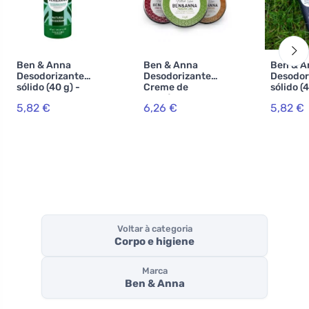
Ben & Anna
Ben & Anna
Ben & A
Desodorizante
Desodorizante
Desodor
sólido (40 g) -
Creme de
sólido (4
Casa da Moeda
Orquídea de
Preto U
5,82 €
6,26 €
5,82 €
Baunilha (45 g)
Voltar à categoria
Corpo e higiene
Marca
Ben & Anna