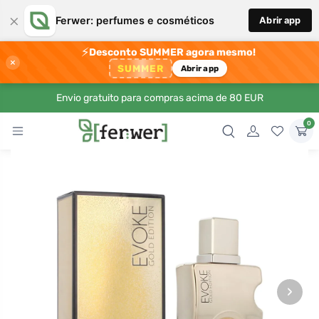
×
Ferwer: perfumes e cosméticos
Abrir app
⚡
Desconto SUMMER agora mesmo!
×
SUMMER
Abrir app
Envio gratuito para compras acima de 80 EUR
0
›