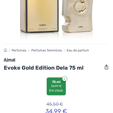
/
Perfumes
/
Perfumes femininos
/
Eau de parfum
Ajmal
Evoke Gold Edition Dela 75 ml
75 ml
34,99 €
Em stock
45,50
€
34,99
€