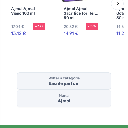
Ajmal Ajmal
Ajmal Ajmal
Ajmal
Visão 100 ml
Sacrifice for Her
Gotas
50 ml
50 ml
17,04 €
20,52 €
14,67 
-23%
-27%
13,12 €
14,91 €
11,28
Voltar à categoria
Eau de parfum
Marca
Ajmal