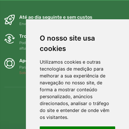
Até ao dia seguinte e sem custos
Envio gratuito para encomendas superiores a 80 EUR
Trocas e devoluções gratuitas
O nosso site usa
Pode devolver ou trocar a sua encomenda em qualquer
cookies
altura no prazo de 90 dias
Apoiamos a Trees.org
Utilizamos cookies e outras
Para cada encomenda plantamos uma árvore! Leia mais
tecnologias de medição para
Sobre nós
.
melhorar a sua experiência de
navegação no nosso site, de
forma a mostrar conteúdo
personalizado, anúncios
direcionados, analisar o tráfego
do site e entender de onde vêm
os visitantes.