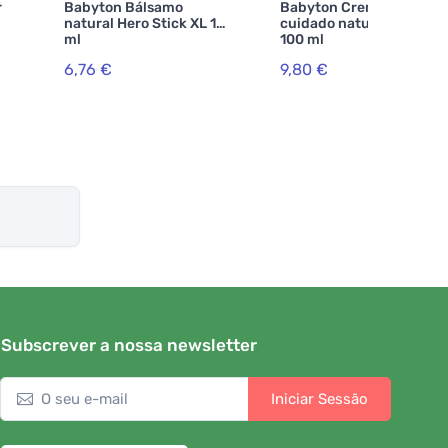
r
Babyton Bálsamo
Babyton Creme de
natural Hero Stick XL 15
cuidado natural ATOPIC
ml
100 ml
6,76 €
9,80 €
Subscrever a nossa newsletter
Iniciar Sessão