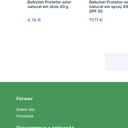
Babyton Protetor solar
Babyton Protetor so
natural em stick 20 g
natural em spray 2
SPF 30
6,76 €
19,11 €
Ferwer
Sobre nós
Grossista
Descarregue a aplicação