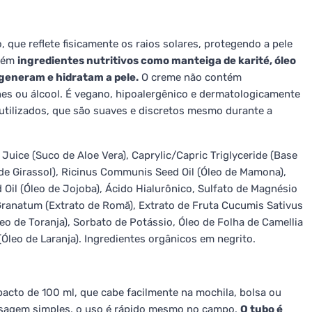
o, que reflete fisicamente os raios solares, protegendo a pele
ntém
ingredientes nutritivos como manteiga de karité, óleo
egeneram e hidratam a pele.
O creme não contém
ones ou álcool. É vegano, hipoalergênico e dermatologicamente
utilizados, que são suaves e discretos mesmo durante a
uice (Suco de Aloe Vera), Caprylic/Capric Triglyceride (Base
 de Girassol), Ricinus Communis Seed Oil (Óleo de Mamona),
 Oil (Óleo de Jojoba), Ácido Hialurônico, Sulfato de Magnésio
 Granatum (Extrato de Romã), Extrato de Fruta Cucumis Sativus
leo de Toranja), Sorbato de Potássio, Óleo de Folha de Camellia
(Óleo de Laranja). Ingredientes orgânicos em negrito.
to de 100 ml, que cabe facilmente na mochila, bolsa ou
osagem simples, o uso é rápido mesmo no campo.
O tubo é