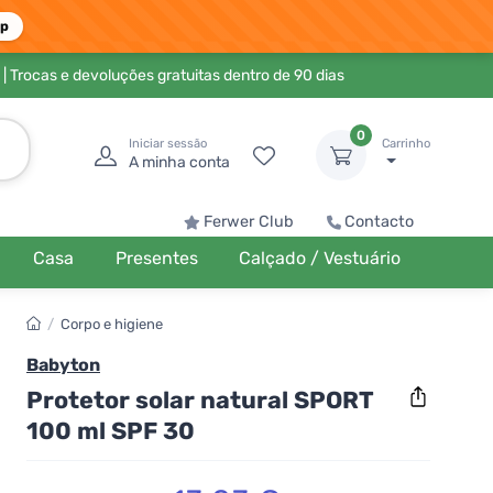
pp
| Trocas e devoluções gratuitas dentro de 90 dias
0
Iniciar sessão
Carrinho
A minha conta
Ferwer Club
Contacto
Casa
Presentes
Calçado / Vestuário
/
Corpo e higiene
Babyton
Protetor solar natural SPORT
100 ml SPF 30