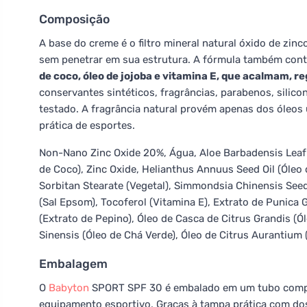
Composição
A base do creme é o filtro mineral natural óxido de zinc
sem penetrar em sua estrutura. A fórmula também co
de coco, óleo de jojoba e vitamina E, que acalmam, r
conservantes sintéticos, fragrâncias, parabenos, silic
testado. A fragrância natural provém apenas dos óleos 
prática de esportes.
Non-Nano Zinc Oxide 20%, Água, Aloe Barbadensis Leaf J
de Coco), Zinc Oxide, Helianthus Annuus Seed Oil (Óleo
Sorbitan Stearate (Vegetal), Simmondsia Chinensis Seed
(Sal Epsom), Tocoferol (Vitamina E), Extrato de Punica
(Extrato de Pepino), Óleo de Casca de Citrus Grandis (Ó
Sinensis (Óleo de Chá Verde), Óleo de Citrus Aurantium 
Embalagem
O
Babyton
SPORT SPF 30 é embalado em um tubo compac
equipamento esportivo. Graças à tampa prática com d