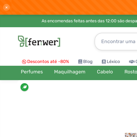
×
As encomendas feitas antes das 12:00 são desp
Descontos até -80%
Blog
Léxico
Perfumes
Maquilhagem
Cabelo
Rost