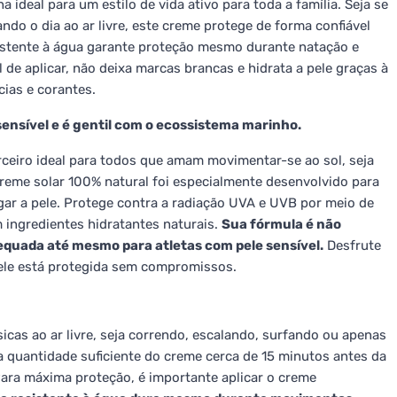
ideal para um estilo de vida ativo para toda a família. Seja se
ndo o dia ao ar livre, este creme protege de forma confiável
istente à água garante proteção mesmo durante natação e
l de aplicar, não deixa marcas brancas e hidrata a pele graças à
ias e corantes.
sensível e é gentil com o ecossistema marinho.
rceiro ideal para todos que amam movimentar-se ao sol, seja
reme solar 100% natural foi especialmente desenvolvido para
regar a pele. Protege contra a radiação UVA e UVB por meio de
 ingredientes hidratantes naturais.
Sua fórmula é não
equada até mesmo para atletas com pele sensível.
Desfrute
le está protegida sem compromissos.
sicas ao ar livre, seja correndo, escalando, surfando ou apenas
 quantidade suficiente do creme cerca de 15 minutos antes da
 Para máxima proteção, é importante aplicar o creme