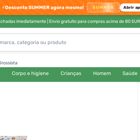
⚡
Desconto SUMMER agora mesmo!
SUMMER
Abrir a
achadas imediatamente |
Envio gratuito para compras acima de 80 EUR
Grossista
o
Corpo e higiene
Crianças
Homem
Saúde