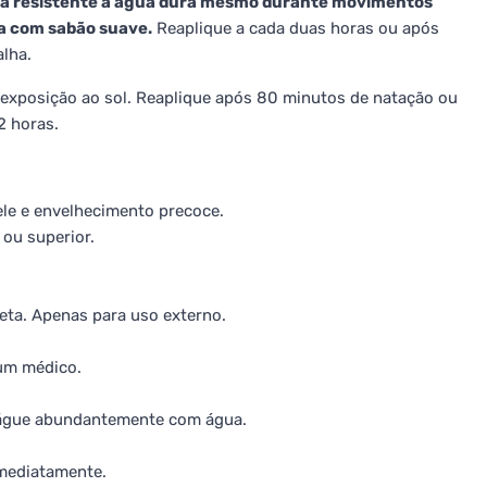
a resistente à água dura mesmo durante movimentos
da com sabão suave.
Reaplique a cada duas horas ou após
lha.
 exposição ao sol. Reaplique após 80 minutos de natação ou
2 horas.
ele e envelhecimento precoce.
ou superior.
reta. Apenas para uso externo.
 um médico.
xágue abundantemente com água.
imediatamente.