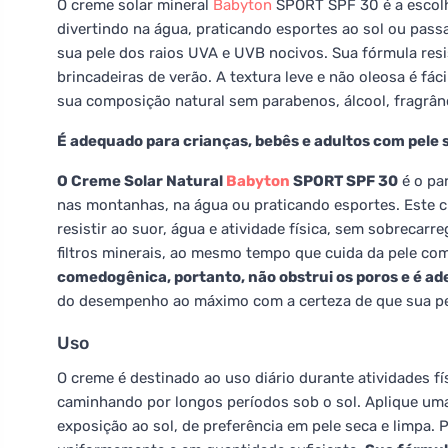
O creme solar mineral
Babyton
SPORT SPF 30 é a escolha 
divertindo na água, praticando esportes ao sol ou passa
sua pele dos raios UVA e UVB nocivos. Sua fórmula res
brincadeiras de verão. A textura leve e não oleosa é fáci
sua composição natural sem parabenos, álcool, fragrânc
É adequado para crianças, bebês e adultos com pele 
O Creme Solar Natural
Babyton
SPORT SPF 30
é o pa
nas montanhas, na água ou praticando esportes. Este c
resistir ao suor, água e atividade física, sem sobrecar
filtros minerais, ao mesmo tempo que cuida da pele com
comedogênica, portanto, não obstrui os poros e é ad
do desempenho ao máximo com a certeza de que sua pe
Uso
O creme é destinado ao uso diário durante atividades fí
caminhando por longos períodos sob o sol. Aplique uma
exposição ao sol, de preferência em pele seca e limpa.