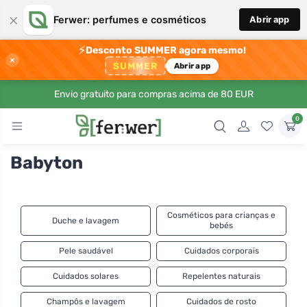
×
Ferwer: perfumes e cosméticos
Abrir app
⚡
Desconto SUMMER agora mesmo!
×
SUMMER
Abrir app
Envio gratuito para compras acima de 80 EUR
0
Babyton
Cosméticos para crianças e
Duche e lavagem
bebés
Pele saudável
Cuidados corporais
Cuidados solares
Repelentes naturais
Champôs e lavagem
Cuidados de rosto