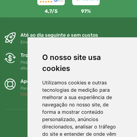
4,7/5
97%
Até ao dia seguinte e sem custos
Envio gratuito para encomendas superiores a 80 EUR
Trocas e devoluções gratuitas
O nosso site usa
Pode devolver ou trocar a sua encomenda em qualquer
cookies
altura no prazo de 90 dias
Apoiamos a Trees.org
Utilizamos cookies e outras
Para cada encomenda plantamos uma árvore! Leia mais
tecnologias de medição para
Sobre nós
.
melhorar a sua experiência de
navegação no nosso site, de
forma a mostrar conteúdo
personalizado, anúncios
direcionados, analisar o tráfego
do site e entender de onde vêm