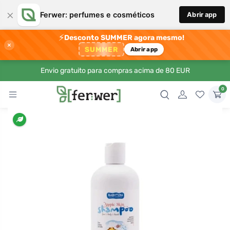
×
Ferwer: perfumes e cosméticos
Abrir app
⚡
Desconto SUMMER agora mesmo!
×
SUMMER
Abrir app
Envio gratuito para compras acima de 80 EUR
0