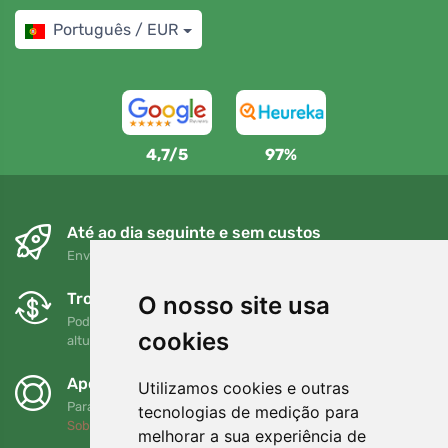
Português / EUR
4,7/5
97%
Até ao dia seguinte e sem custos
Envio gratuito para encomendas superiores a 80 EUR
Trocas e devoluções gratuitas
O nosso site usa
Pode devolver ou trocar a sua encomenda em qualquer
cookies
altura no prazo de 90 dias
Apoiamos a Trees.org
Utilizamos cookies e outras
Para cada encomenda plantamos uma árvore! Leia mais
tecnologias de medição para
Sobre nós
.
melhorar a sua experiência de