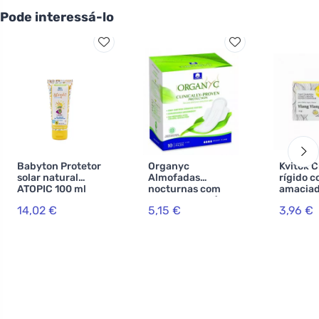
Pode interessá-lo
Babyton Protetor
Organyc
Kvitok 
solar natural
Almofadas
rígido 
ATOPIC 100 ml
nocturnas com
amaciad
SPF 30
asas Pesadas (10
cabelos 
14,02 €
5,15 €
3,96 €
pcs) - 100%
Ylang Y
algodão
g) - es
biológico, 4 gotas
maravil
e