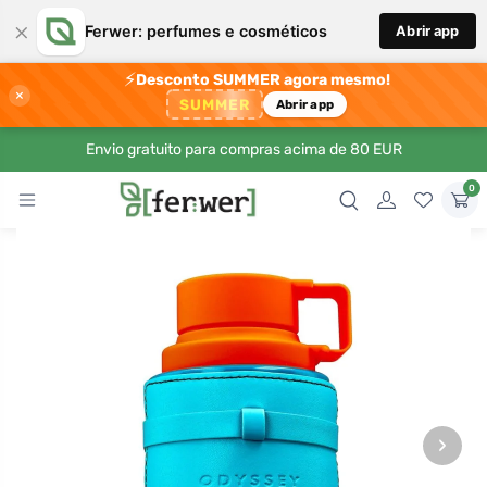
×
Ferwer: perfumes e cosméticos
Abrir app
⚡
Desconto SUMMER agora mesmo!
×
SUMMER
Abrir app
Envio gratuito para compras acima de 80 EUR
0
›