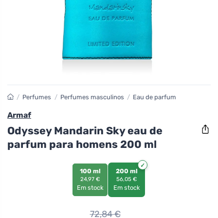
/
Perfumes
/
Perfumes masculinos
/
Eau de parfum
Armaf
Odyssey Mandarin Sky eau de
parfum para homens 200 ml
100 ml
200 ml
24,97 €
56,05 €
Em stock
Em stock
72,84
€