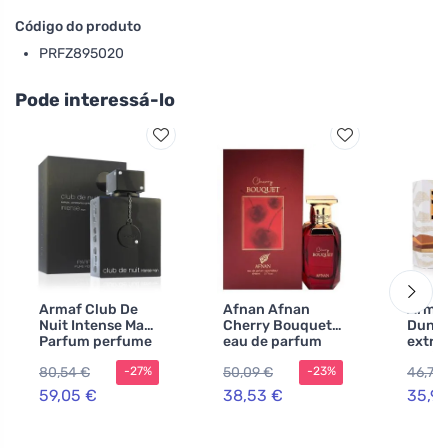
Código do produto
PRFZ895020
Pode interessá-lo
Armaf Club De
Afnan Afnan
Armaf
Nuit Intense Man
Cherry Bouquet
Dune
Parfum perfume
eau de parfum
extra
150 ml para
para mulheres
perf
80,54 €
50,09 €
46,75
-27%
-23%
homens
uniss
59,05 €
38,53 €
35,9