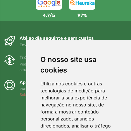
4,7/5
97%
Até ao dia seguinte e sem custos
Envio gratuito para encomendas superiores a 80 EUR
Trocas e devoluções gratuitas
O nosso site usa
Pode devolver ou trocar a sua encomenda em qualquer
cookies
altura no prazo de 90 dias
Apoiamos a Trees.org
Utilizamos cookies e outras
Para cada encomenda plantamos uma árvore! Leia mais
tecnologias de medição para
Sobre nós
.
melhorar a sua experiência de
navegação no nosso site, de
forma a mostrar conteúdo
personalizado, anúncios
direcionados, analisar o tráfego