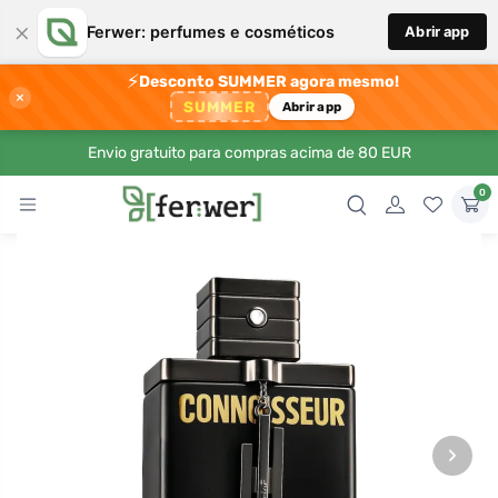
×
Ferwer: perfumes e cosméticos
Abrir app
⚡
Desconto SUMMER agora mesmo!
×
SUMMER
Abrir app
Envio gratuito para compras acima de 80 EUR
0
›