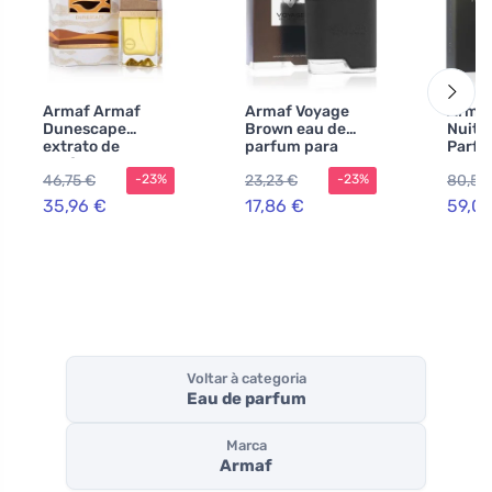
Armaf Armaf
Armaf Voyage
Armaf
Dunescape
Brown eau de
Nuit 
extrato de
parfum para
Parfu
perfume
homens 100 ml
150 m
46,75 €
23,23 €
80,54
-23%
-23%
unissexo
home
35,96 €
17,86 €
59,0
Voltar à categoria
Eau de parfum
Marca
Armaf