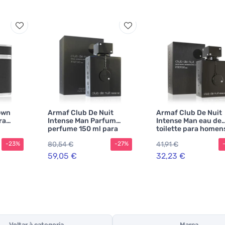
own
Armaf Club De Nuit
Armaf Club De Nuit
ra
Intense Man Parfum
Intense Man eau de
perfume 150 ml para
toilette para homen
homens
ml
80,54 €
41,91 €
-23%
-27%
59,05 €
32,23 €
Voltar à categoria
Marca