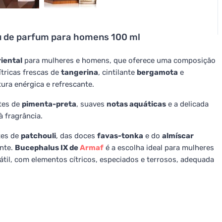
u de parfum para homens 100 ml
iental
para mulheres e homens, que oferece uma composição
ítricas frescas de
tangerina
, cintilante
bergamota
e
ura enérgica e refrescante.
tes de
pimenta-preta
, suaves
notas aquáticas
e a delicada
à fragrância.
tes de
patchouli
, das doces
favas-tonka
e do
almíscar
nte.
Bucephalus IX de
Armaf
é a escolha ideal para mulheres
til, com elementos cítricos, especiados e terrosos, adequada