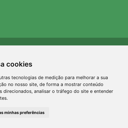
Apoiamos a Trees.org
Para cada encomenda plantamos uma árvore! Leia mais
sa cookies
Sobre nós
.
utras tecnologias de medição para melhorar a sua
ção no nosso site, de forma a mostrar conteúdo
 direcionados, analisar o tráfego do site e entender
tes.
 as minhas preferências