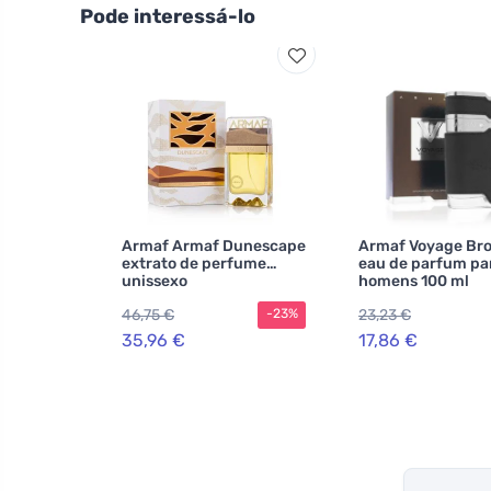
Pode interessá-lo
Armaf Armaf Dunescape
Armaf Voyage Br
extrato de perfume
eau de parfum pa
unissexo
homens 100 ml
46,75 €
23,23 €
-23%
35,96 €
17,86 €