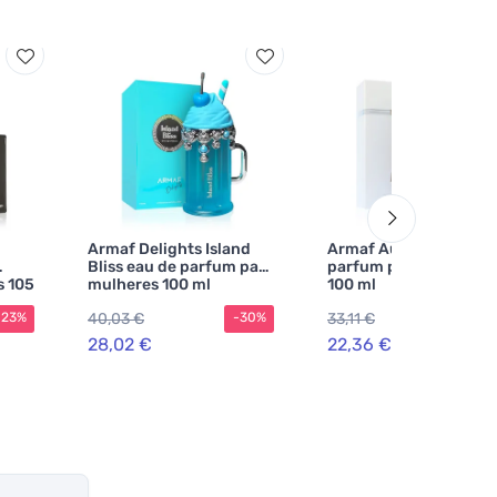
Armaf Delights Island
Armaf Aura eau de
Bliss eau de parfum para
parfum para homens
s 105
mulheres 100 ml
100 ml
40,03 €
33,11 €
-23%
-30%
-3
28,02 €
22,36 €