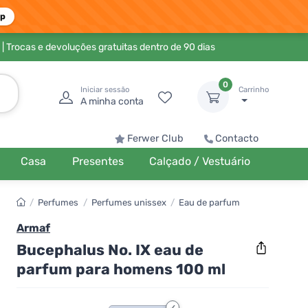
pp
| Trocas e devoluções gratuitas dentro de 90 dias
0
Iniciar sessão
Carrinho
A minha conta
Ferwer Club
Contacto
Casa
Presentes
Calçado / Vestuário
/
Perfumes
/
Perfumes unissex
/
Eau de parfum
Armaf
Bucephalus No. IX eau de
parfum para homens 100 ml