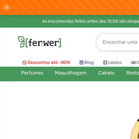
×
As encomendas feitas antes das 12:00 são desp
Descontos até -80%
Blog
Léxico
Perfumes
Maquilhagem
Cabelo
Rost