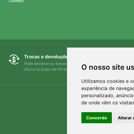
Cookies
Trocas e devoluções gratuitas
Pode devolver ou trocar a sua encomenda em qualquer
O nosso site u
altura no prazo de 90 dias
Utilizamos cookies e o
experiência de navega
personalizado, anúncios
de onde vêm os visitan
Concordo
Alterar