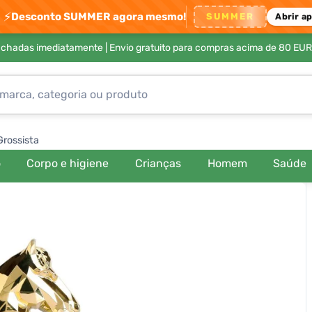
⚡
Desconto SUMMER agora mesmo!
SUMMER
Abrir a
achadas imediatamente |
Envio gratuito para compras acima de 80 EUR
Grossista
o
Corpo e higiene
Crianças
Homem
Saúde