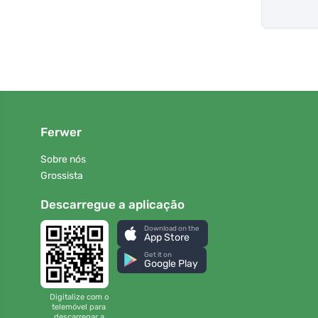
Ferwer
Sobre nós
Grossista
Descarregue a aplicação
Download on the
App Store
Get it on
Google Play
Digitalize com o
telemóvel para
descarregar a