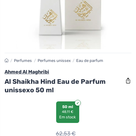
/
Perfumes
/
Perfumes unissex
/
Eau de parfum
Ahmed Al Maghribi
Al Shaikha Hind Eau de Parfum
unissexo 50 ml
50 ml
48,11 €
Em stock
62,53
€