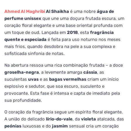
Ahmed Al Maghribi
Al Shaikha
é uma nobre
água de
perfume unissex
que une uma doçura frutada escura, um
coração floral elegante e uma base oriental profunda com
um toque de oud. Lançada em
2018
, esta
fragrância
quente e especiada
é feita para uso noturno nos meses
mais frios, quando desdobra na pele a sua complexa e
sofisticada sinfonia de notas.
Na abertura ressoa uma rica combinação frutada – a doce
groselha-negra
, a levemente amarga
cássia
, as
suculentas
uvas
e as
bagas vermelhas
criam um início
explosivo e sedutor, que soa escuro, suculento e
provocante. Esta fase é intensa e capta de imediato pela
sua profundidade.
O coração da fragrância segue um espírito floral elegante.
A união do delicado
lírio-do-vale
, da
violeta
atalcada, das
peónias
luxuosas e do
jasmim
sensual cria um coração