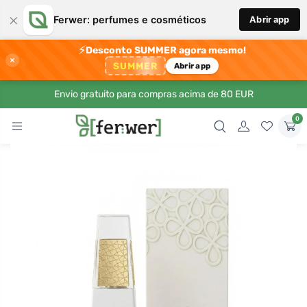
×
Ferwer: perfumes e cosméticos
Abrir app
⚡
Desconto SUMMER agora mesmo!
×
SUMMER
Abrir app
Envio gratuito para compras acima de 80 EUR
0