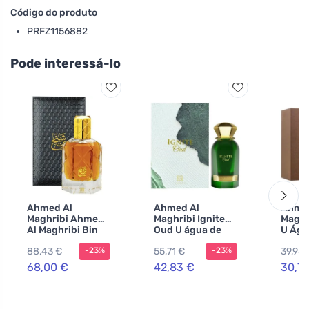
Código do produto
PRFZ1156882
Pode interessá-lo
Ahmed Al
Ahmed Al
Ahme
Maghribi Ahmed
Maghribi Ignite
Maghr
Al Maghribi Bin
Oud U água de
U Águ
Shaikh extrato de
perfume
Perf
88,43 €
55,71 €
39,98 
-23%
-23%
perfume
unissexo
68,00 €
42,83 €
30,7