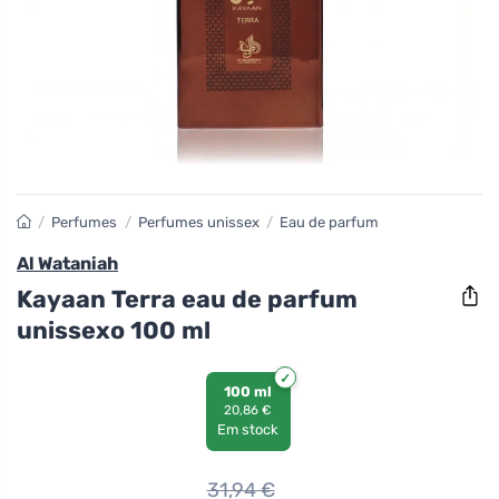
/
Perfumes
/
Perfumes unissex
/
Eau de parfum
Al Wataniah
Kayaan Terra eau de parfum
unissexo 100 ml
100 ml
20,86 €
Em stock
31,94
€