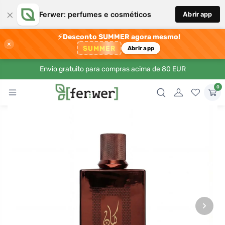
×
Ferwer: perfumes e cosméticos
Abrir app
⚡
Desconto SUMMER agora mesmo!
×
SUMMER
Abrir app
Envio gratuito para compras acima de 80 EUR
0
›