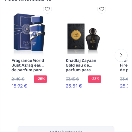
Fragrance World
Khadlaj Zayaan
Frenc
Just Azraq eau
Gold eau de
Fires
de parfum para
parfum para
de pe
homens 100 ml
homens
uniss
21,10 €
33,15 €
33,40
-25%
-23%
15,92 €
25,51 €
25,70